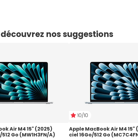
e, découvrez nos suggestions
10/10
k Air M4 15" (2025) 
Apple MacBook Air M4 15" (
/512 Go (MW1H3FN/A)
ciel 16Go/512 Go (MC7C4F