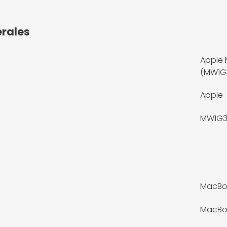
érales
Apple 
(MW1G3
Apple
MW1G3
MacBoo
MacBoo