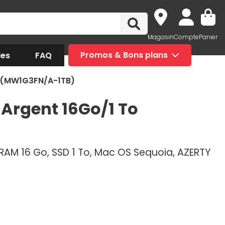
Magasin
Compte
Panier
des
FAQ
Promos & Bons plans
o (MW1G3FN/A-1TB)
 Argent 16Go/1 To
 RAM 16 Go, SSD 1 To, Mac OS Sequoia, AZERTY