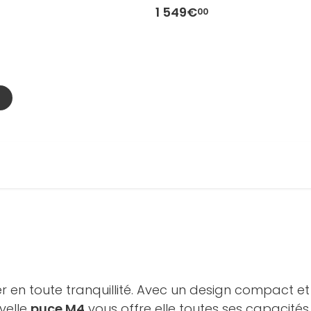
1 549€
00
er en toute tranquillité. Avec un design compact 
uvelle
puce M4
vous offre elle toutes ses capacit