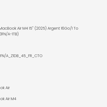
MacBook Air M4 15" (2025) Argent 16Go/1 To
FN/A-1TB)
FN/A_Z1DB_45_FR_CTO
k Air
k Air M4