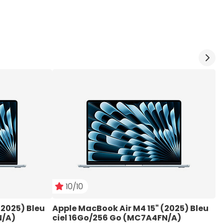
10/10
2025) Bleu 
Apple MacBook Air M4 15" (2025) Bleu 
A
N/A)
ciel 16Go/256 Go (MC7A4FN/A)
M