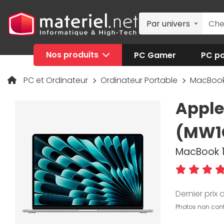
Par univers
Nos produits
PC Gamer
PC po
PC et Ordinateur
Ordinateur Portable
MacBoo
Apple
(MW1
MacBook 1
Dernier prix a
Photos non cont