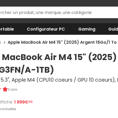
rtable
Configurateur PC
Gaming
Gui
k
Apple MacBook Air M4 15" (2025) Argent 16Go/1 T
 MacBook Air M4 15" (2025)
G3FN/A-1TB)
5.3", Apple M4 (CPU10 coeurs / GPU 10 coeurs),
3 avis
ffiché :
1 899€
00
ractuelles