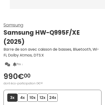
Samsung
Samsung HW-Q995F/XE
(2025)
Barre de son avec caisson de basses, Bluetooth, Wi-
Fi, Dolby Atmos, DTS:X
Prix ↓
990€
00
dont éco-participation 0€
90
3x
4x
10x
12x
24x