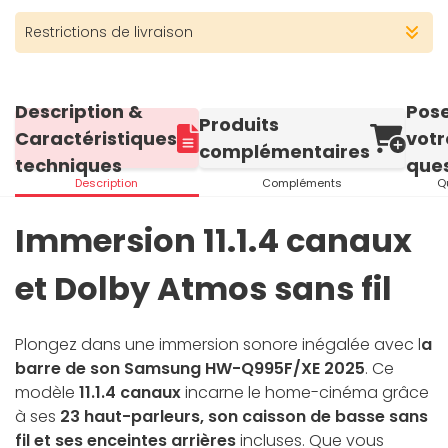
Restrictions de livraison
Description &
Pos
Produits
Caractéristiques
votr
complémentaires
techniques
ques
Description
Compléments
Q
Immersion 11.1.4 canaux
et Dolby Atmos sans fil
Plongez dans une immersion sonore inégalée avec l
a
barre de son Samsung HW-Q995F/XE 2025
. Ce
modèle
11.1.4 canaux
incarne le home-cinéma grâce
à ses
23 haut-parleurs, son caisson de basse sans
fil et ses enceintes arrières
incluses. Que vous