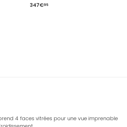
347€
2
95
mprend 4 faces vitrées pour une vue imprenable
froidissement.