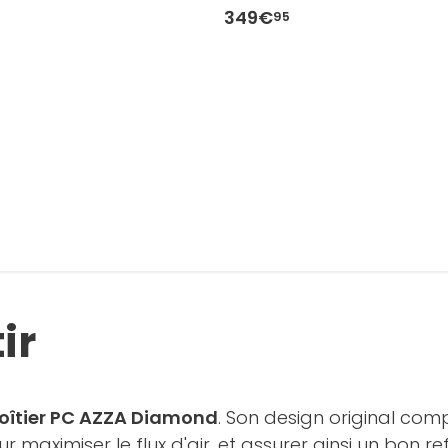
349€
95
ir
oîtier PC AZZA Diamond
. Son design original co
r maximiser le flux d'air, et assurer ainsi un bon re