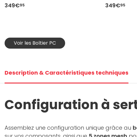
349€
349€
95
95
Voir les Boîtier PC
Description & Caractéristiques techniques
Configuration à sert
Assemblez une configuration unique grâce au
b
sur vos composants, ainsi que
5 zones mesh
pou