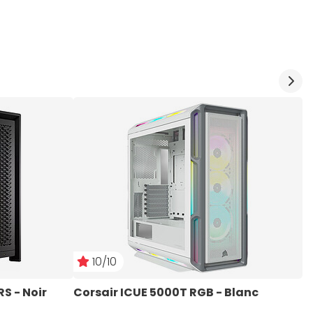
10/10
S - Noir
Corsair ICUE 5000T RGB - Blanc
C
N