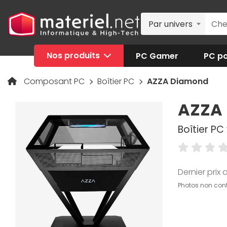
Par univers
Nos produits
PC Gamer
PC po
Composant PC
Boîtier PC
AZZA Diamond
AZZA
Boîtier PC
Dernier prix a
Photos non cont