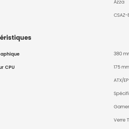
Azza
CSAZ-
éristiques
380 m
raphique
175 m
ur CPU
ATX/EP
Spécif
Game
Verre 