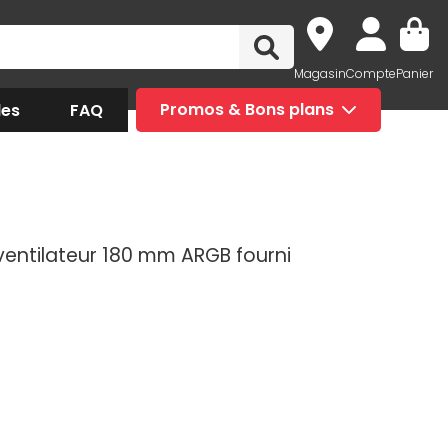
Magasin
Compte
Panier
des
FAQ
Promos & Bons plans
1 ventilateur 180 mm ARGB fourni