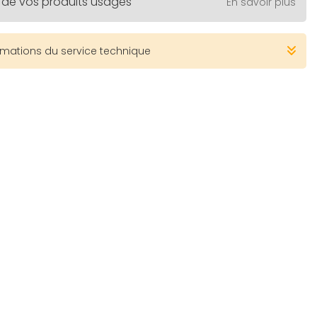
 de vos produits usagés
En savoir plus
rmations du service technique