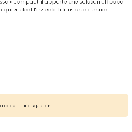
isse » compact, il apporte une solution efficace
ux qui veulent l’essentiel dans un minimum
 la cage pour disque dur.