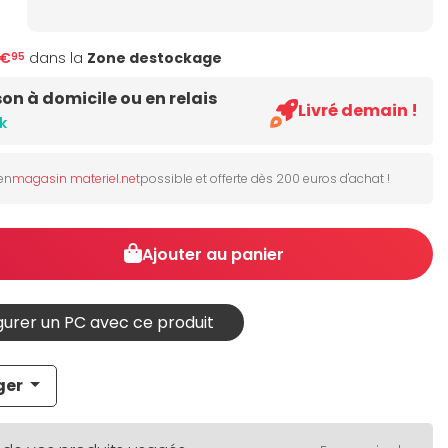
6€
dans la
Zone destockage
95
son à domicile ou en relais
Livré demain !
k
 en
magasin materiel.net
possible et offerte dès 200 euros d'achat !
Ajouter au panier
urer un PC avec ce produit
ger