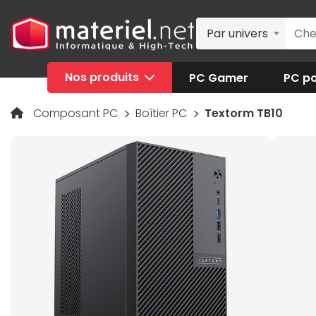
Par univers
Nos produits
PC Gamer
PC po
Composant PC
Boîtier PC
Textorm TB10