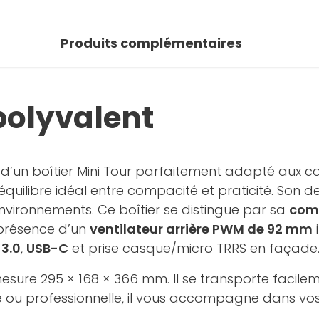
 photos
Produits complémentaires
oir la galerie
polyvalent
z d’un boîtier Mini Tour parfaitement adapté aux 
équilibre idéal entre compacité et praticité. Son d
environnements. Ce boîtier se distingue par sa
comp
 présence d’un
ventilateur arrière PWM de 92 mm
i
 3.0
,
USB-C
et prise casque/micro TRRS en façade
esure 295 × 168 × 366 mm. Il se transporte facilem
e ou professionnelle, il vous accompagne dans vos 