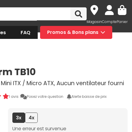
Magasin
Compte
Panier
des
FAQ
Promos & Bons plans
rm TB10
, Mini ITX / Micro ATX, Aucun ventilateur fourni
1 avis
Posez votre question
Alerte baisse de prix
3x
4x
Une erreur est survenue