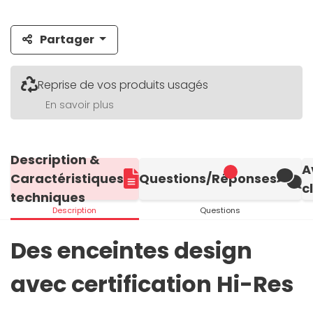
Partager
Reprise de vos produits usagés
En savoir plus
Description &
A
Caractéristiques
Questions/Réponses
c
techniques
Description
Questions
Des enceintes design
avec certification Hi-Res