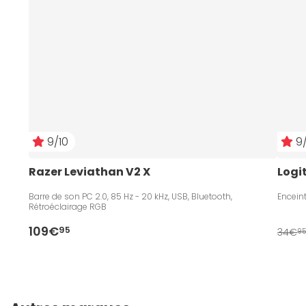
9/10
9/
Razer Leviathan V2 X
Logit
Barre de son PC 2.0, 85 Hz - 20 kHz, USB, Bluetooth,
Encein
Rétroéclairage RGB
109€
95
34€
9