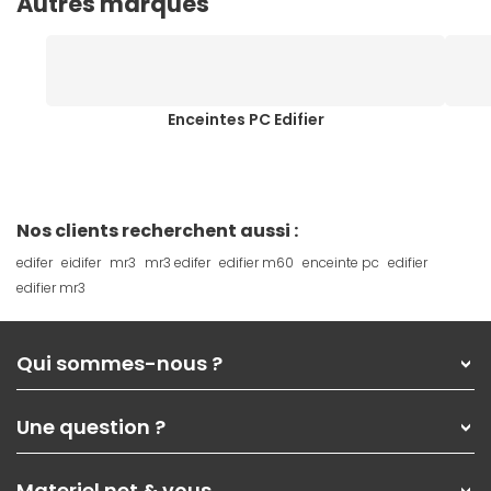
Autres marques
Enceintes PC Edifier
Nos clients recherchent aussi :
edifer
eidifer
mr3
mr3 edifer
edifier m60
enceinte pc
edifier
edifier mr3
Qui sommes-nous ?
Qui sommes-nous ?
Une question ?
Nos services
Les magasins Materiel.net
Rubrique d'aide / FAQ
Nos solutions pour les pros
Materiel.net & vous