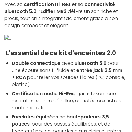
Avec sa
certification Hi-Res
et sa
connectivité
Bluetooth 5.0
, l’
Edifier MR3
délivre un son riche et
précis, tout en s’intégrant facilement grâce à son
design compact et élégant.
L'essentiel de ce kit d'enceintes 2.0
Double connectique
avec
Bluetooth 5.0
pour
une écoute sans fil fluide et
entrée jack 3,5 mm
+ RCA
pour relier vos sources filaires (PC, console,
platine).
Certification audio Hi-Res
, garantissant une
restitution sonore détaillée, adaptée aux fichiers
haute résolution.
Enceintes équipées de haut-parleurs 3,5
pouces
, pour des basses équilibrées, et de
tweeters 1 pouce, pour des aigus clairs et précis.