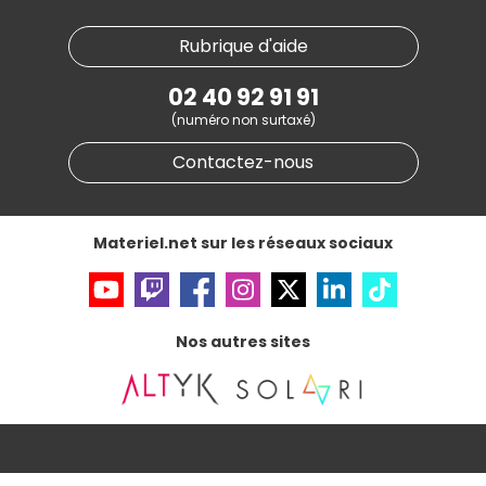
Plan du site
Notre démarche écologique
Nos marques
Materiel.net recrute
Rubrique d'aide
Conditions générales de vente
Notre programme d'affiliation
Marketplace
Partenariat & Sponsoring
02 40 92 91 91
Informations légales
(numéro non surtaxé)
Données personnelles
et
cookies
Gérer vos cookies
Contactez-nous
Accessibilité : non conforme
Materiel.net sur les réseaux sociaux
Nos autres sites