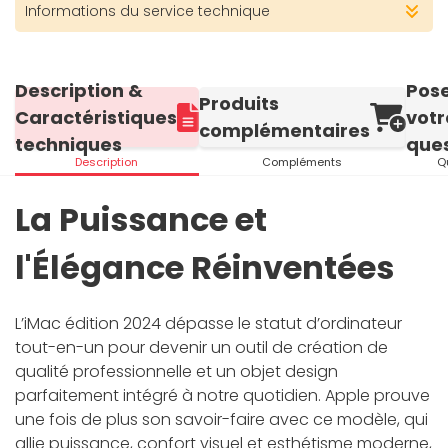
Informations du service technique
Description &
Pos
Produits
Caractéristiques
votr
complémentaires
techniques
ques
Description
Compléments
Q
La Puissance et
l'Élégance Réinventées
L’iMac édition 2024 dépasse le statut d’ordinateur
tout-en-un pour devenir un outil de création de
qualité professionnelle et un objet design
parfaitement intégré à notre quotidien. Apple prouve
une fois de plus son savoir-faire avec ce modèle, qui
allie puissance, confort visuel et esthétisme moderne,