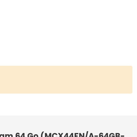
 / Ram 64 Go (MCX44FN/A-64GB-