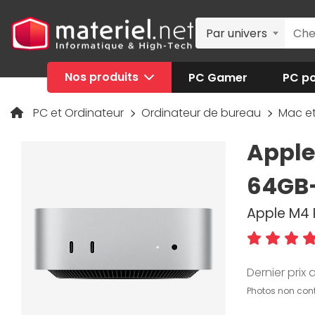
Par univers
Nos produits
PC Gamer
PC po
PC et Ordinateur
Ordinateur de bureau
Mac e
Apple
64GB
Apple M4 P
Dernier prix a
Photos non cont