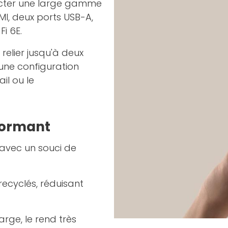
ecter une large gamme
MI, deux ports USB-A,
Fi 6E.
elier jusqu'à deux
 une configuration
il ou le
formant
 avec un souci de
ecyclés, réduisant
rge, le rend très