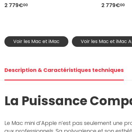
CPU14/GPU20)
2 779€
2 779€
00
00
Voir les Mac et iMac
Voir les Mac et iMac 
Description & Caractéristiques techniques
La Puissance Compa
Le Mac mini d’Apple n’est pas seulement une pr
aux professionnels. Sa polyvalence et son esthét