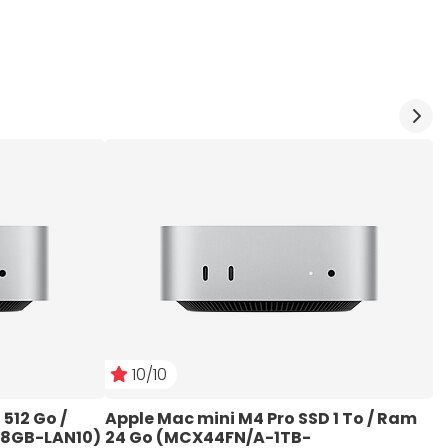
10/10
512 Go / 
Apple Mac mini M4 Pro SSD 1 To / Ram 
A
8GB-LAN10)
24 Go (MCX44FN/A-1TB-
R