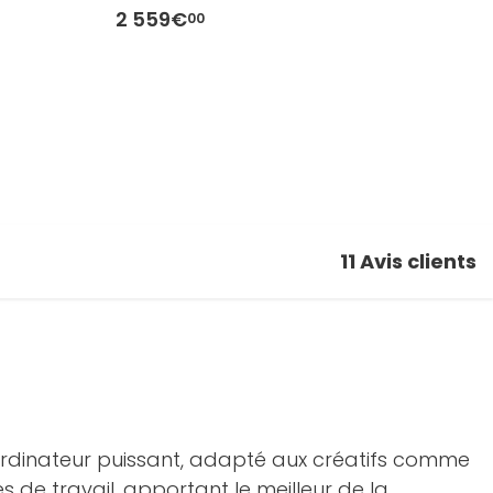
CPU14/GPU20-LAN10)
2 559€
2
00
11
Avis clients
 ordinateur puissant, adapté aux créatifs comme
 de travail, apportant le meilleur de la