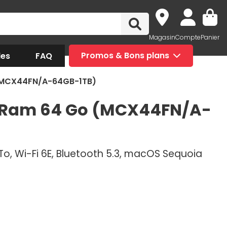
Magasin
Compte
Panier
des
FAQ
Promos & Bons plans
 (MCX44FN/A-64GB-1TB)
 / Ram 64 Go (MCX44FN/A-
To, Wi-Fi 6E, Bluetooth 5.3, macOS Sequoia