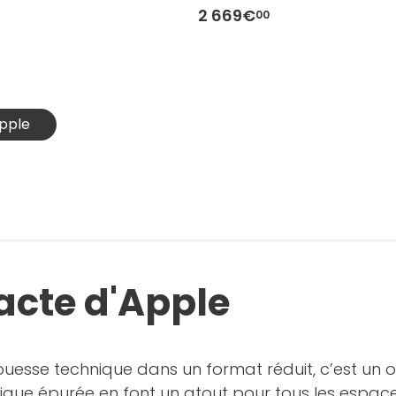
2 669€
00
Apple
cte d'Apple
ouesse technique dans un format réduit, c’est un
ique épurée en font un atout pour tous les espaces