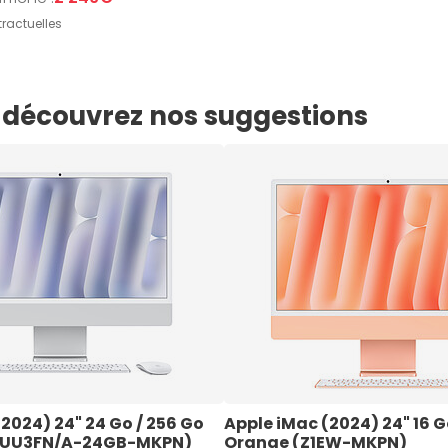
ractuelles
e, découvrez nos suggestions
2024) 24" 24 Go / 256 Go 
Apple iMac (2024) 24" 16 Go
WUU3FN/A-24GB-MKPN)
Orange (Z1EW-MKPN)