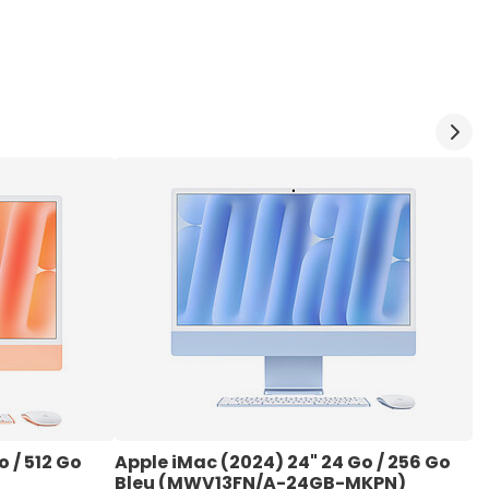
 / 512 Go 
Apple iMac (2024) 24" 24 Go / 256 Go 
A
Bleu (MWV13FN/A-24GB-MKPN)
V