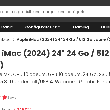
rtable
Configurateur PC
Gaming
Gui
t iMac
Apple iMac (2024) 24" 24 Go / 512 Go Jaune 
 iMac (2024) 24" 24 Go / 5
)
 M4, CPU 10 coeurs, GPU 10 coeurs, 24 Go, SSD 51
 5.3, Thunderbolt/USB 4, Webcam, Gigabit Ethe
3 avis
ffiché :
2 249€
00