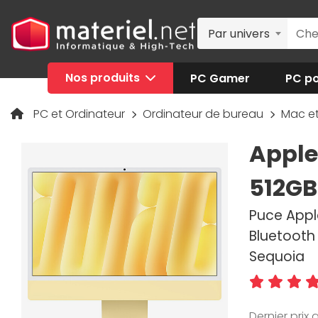
Par univers
Nos produits
PC Gamer
PC po
PC et Ordinateur
Ordinateur de bureau
Mac e
Apple
512GB
Puce Apple
Bluetooth
Sequoia
Dernier prix a