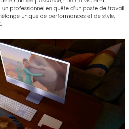
le, qui allie puissance, confort visuel et
 un professionnel en quête d’un poste de travail
 mélange unique de performances et de style,
é.