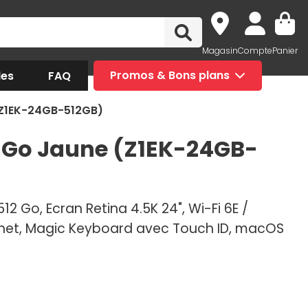
Magasin
Compte
Panier
des
FAQ
Promos & Bons plans
(Z1EK-24GB-512GB)
12 Go Jaune (Z1EK-24GB-
2 Go, Ecran Retina 4.5K 24", Wi-Fi 6E /
rnet, Magic Keyboard avec Touch ID, macOS