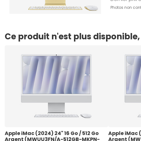
Photos non cont
Ce produit n'est plus disponibl
Apple iMac (2024) 24" 16 Go / 512 Go 
Apple iMac (
Argent (MWUU3FN/A-512GB-MKPN-
Argent (M