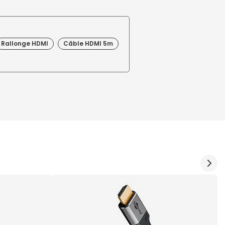
Rallonge HDMI
Câble HDMI 5m