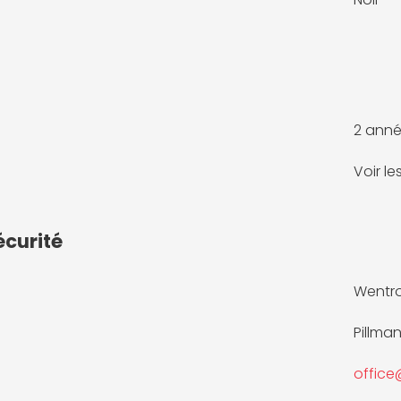
2 anné
Voir l
écurité
Wentr
Pillma
offic