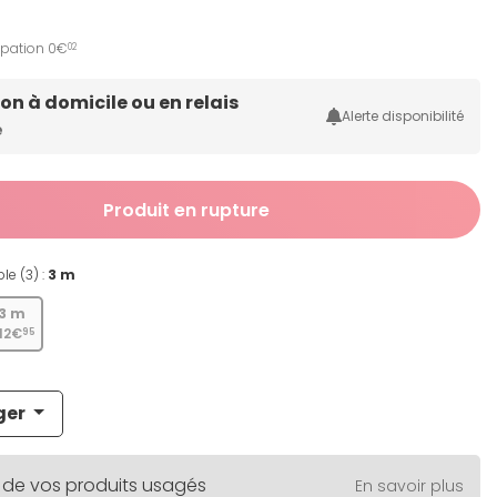
ipation 0€
02
son à domicile ou en relais
Alerte disponibilité
e
Produit en rupture
le (3) :
3 m
3 m
12€
95
ger
 de vos produits usagés
En savoir plus