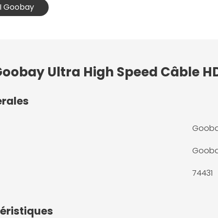
MI Goobay
 Goobay Ultra High Speed Câble 
érales
Goobay
Goob
74431
éristiques