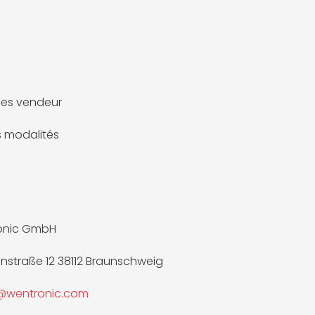
es vendeur
es modalités
onic GmbH
nnstraße 12 38112 Braunschweig
e@wentronic.com