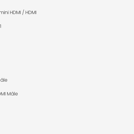
mini HDMI / HDMI
1
âle
DMI Mâle