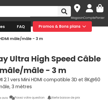
Magasin
Compte
Panier
des
FAQ
Promos & Bons plans
HDMI mâle/mâle - 3 m
y Ultra High Speed Câble
mâle/mâle - 3 m
I 2.1 vers Mini HDMI compatible 3D et 8K@60
mâle, 3 mètres
Posez votre question
Alerte baisse de prix
e avis