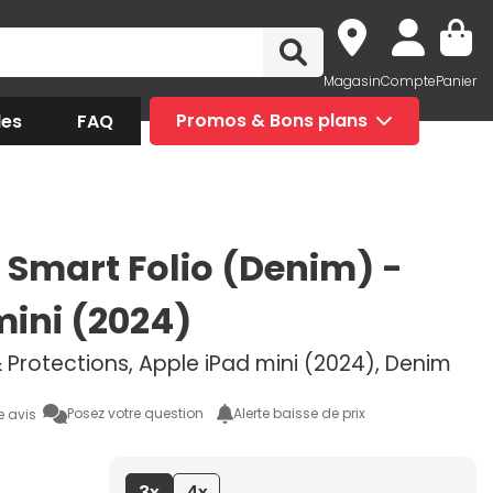
Magasin
Compte
Panier
des
FAQ
Promos & Bons plans
 Smart Folio (Denim) -
mini (2024)
 Protections, Apple iPad mini (2024), Denim
Posez votre question
Alerte baisse de prix
e avis
3x
4x