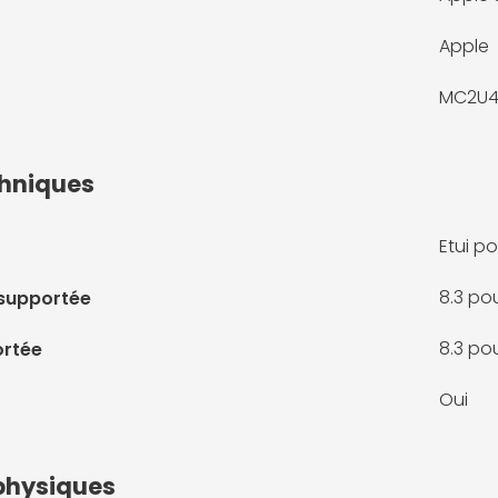
Apple
MC2U4
chniques
Etui po
8.3 po
 supportée
8.3 po
ortée
Oui
physiques