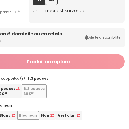
Une erreur est survenue
ipation 0€
07
son à domicile ou en relais
Alerte disponibilité
e
Produit en rupture
e supportée (3) :
8.3 pouces
3 pouces
8.3 pouces
19€
69€
00
00
u jean
Blanc
Bleu jean
Noir
Vert clair