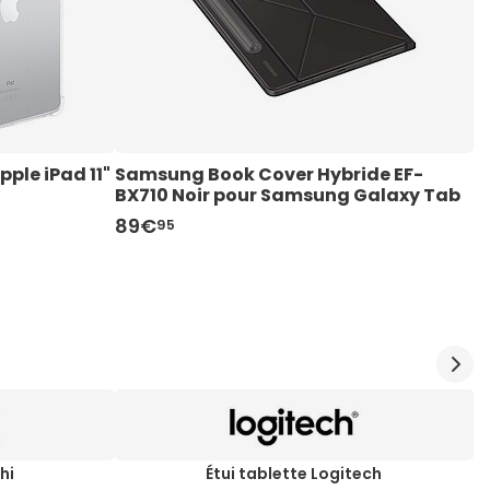
ple iPad 11" 
Samsung Book Cover Hybride EF-
S
BX710 Noir pour Samsung Galaxy Tab 
B
S9/S9 FE
T
89€
8
95
hi
Étui tablette Logitech