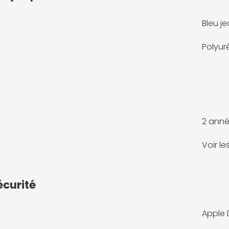
Bleu j
Polyur
2 anné
Voir l
écurité
Apple D