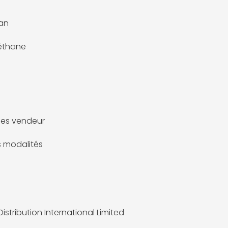
ean
éthane
es vendeur
es modalités
istribution International Limited