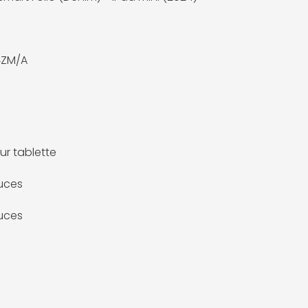
ZM/A
ur tablette
uces
uces