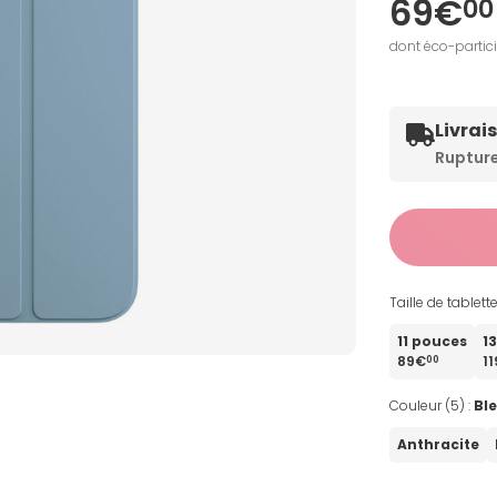
69€
00
dont éco-partic
Livrai
Ruptur
Taille de tablett
11 pouces
1
89€
1
00
Couleur (5) :
Ble
Anthracite