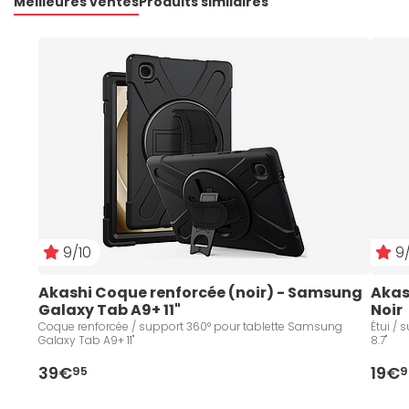
Meilleures ventes
Produits similaires
9/10
9/
Akashi Coque renforcée (noir) - Samsung 
Akash
Galaxy Tab A9+ 11"
Noir
Coque renforcée / support 360° pour tablette Samsung
Étui /
Galaxy Tab A9+ 11"
8.7"
39€
19€
95
9