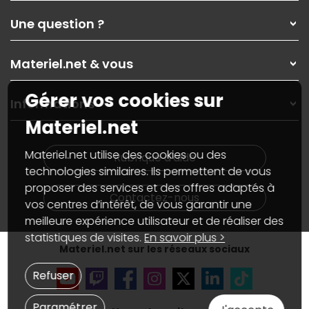
Qui sommes-nous ?
Une question ?
Nos services
Les magasins Materiel.net
Rubrique d'aide / FAQ
Nos solutions pour les pros
Materiel.net & vous
Paiement, livraison
Contactez-nous
Garanties
,
Pack Zen
On répare votre PC portable
Gérer vos cookies sur
SAV, demander un retour
Informations
On rachète votre carte graphique
Informations
Materiel.net
PC sur mesure : Votre RDV personnalisé
Guides d'achats et tutoriels
Plan du site
Notre démarche écologique
Nos marques
Materiel.net recrute
Materiel.net utilise des cookies ou des
Rubrique d'aide
Conditions générales de vente
Notre programme d'affiliation
technologies similaires. Ils permettent de vous
Marketplace
Partenariat & Sponsoring
proposer des services et des offres adaptés à
Informations légales
Contactez-nous
vos centres d’intérêt, de vous garantir une
Données personnelles
et
cookies
meilleure expérience utilisateur et de réaliser des
Gérer vos cookies
Accessibilité : non conforme
statistiques de visites.
En savoir plus >
Materiel.net sur les réseaux sociaux
Refuser
Paramétrer