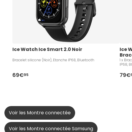
Ice Watch Ice Smart 2.0 Noir
Ice W
Brac
Bracelet silicone (Noir), Etanche IP68, Bluetooth
1 x Bra
IP68, B
69€
79€
95
Voir les Montre connectée
Voir les Montre connectée Samsung