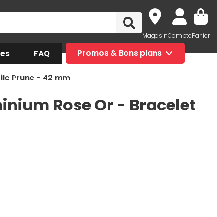
Magasin
Compte
Panier
des
FAQ
Promos & Bons plans
tile Prune - 42 mm
inium Rose Or - Bracelet