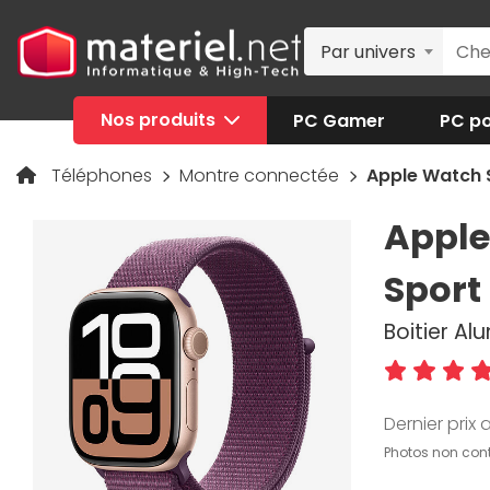
Par univers
Nos produits
PC Gamer
PC po
Téléphones
Montre connectée
Apple Watch S
Apple
Sport
Boitier Al
Dernier prix a
Photos non cont