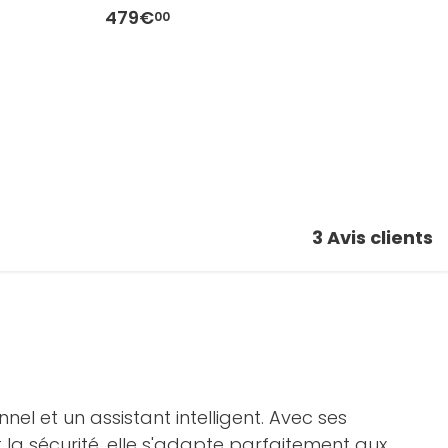
mm - Taille S/M
-
479€
4
00
3
Avis clients
l et un assistant intelligent. Avec ses
la sécurité, elle s'adapte parfaitement aux