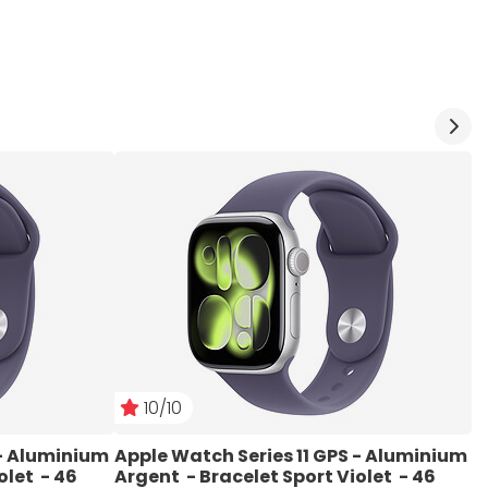
10/10
- Aluminium 
Apple Watch Series 11 GPS - Aluminium 
A
let  - 46 
Argent  - Bracelet Sport Violet  - 46 
O