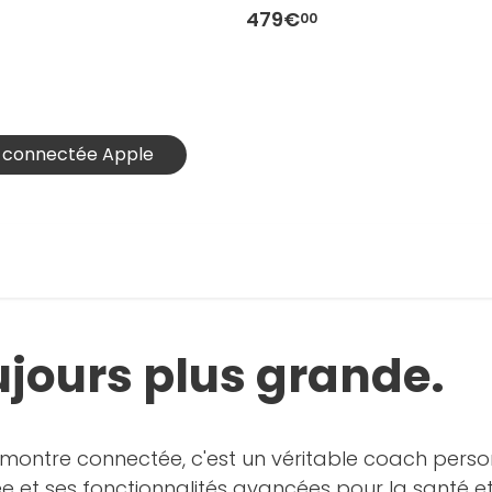
mm - Taille M/L
479€
00
e connectée Apple
ujours plus grande.
montre connectée, c'est un véritable coach personne
t ses fonctionnalités avancées pour la santé et 