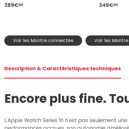
Denim - 42 mm - Taille S/M
Minuit M/L
389€
349€
00
00
Voir les Montre connectée
Voir les Montr
Description & Caractéristiques techniques
Encore plus fine. To
L'Apple Watch Series 10 n'est pas seulement une 
performances accrues, son autonomie améliorée e