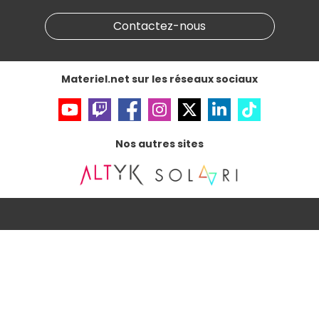
Marketplace
Partenariat & Sponsoring
Informations légales
Contactez-nous
Données personnelles
et
cookies
Gérer vos cookies
Accessibilité : non conforme
Materiel.net sur les réseaux sociaux
Nos autres sites