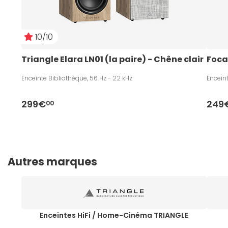
10/10
Triangle Elara LN01 (la paire) - Chêne clair
Foca
Enceinte Bibliothèque, 56 Hz - 22 kHz
Enceint
299€
249
00
Autres marques
Enceintes HiFi / Home-Cinéma TRIANGLE