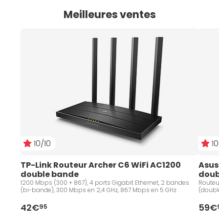
Meilleures ventes
10/10
10
TP-Link Routeur Archer C6 WiFi AC1200 
Asus
double bande
doub
1200 Mbps (300 + 867), 4 ports Gigabit Ethernet, 2 bandes
Routeur
(bi-bande), 300 Mbps en 2,4 GHz, 867 Mbps en 5 GHz
(double
42€
59€
95