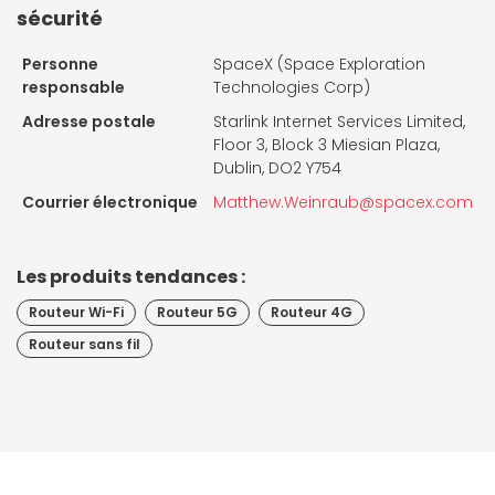
sécurité
Personne
SpaceX (Space Exploration
responsable
Technologies Corp)
Adresse postale
Starlink Internet Services Limited,
Floor 3, Block 3 Miesian Plaza,
Dublin, DO2 Y754
Courrier électronique
Matthew.Weinraub@spacex.com
Les produits tendances :
Routeur Wi-Fi
Routeur 5G
Routeur 4G
Routeur sans fil