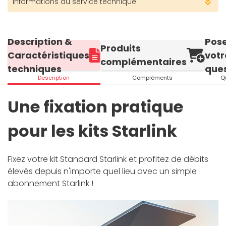
Informations du service technique
Description &
Pos
Produits
Caractéristiques
votr
complémentaires
techniques
ques
Description
Compléments
Q
Une fixation pratique
pour les kits Starlink
Fixez votre kit Standard Starlink et profitez de débits
élevés depuis n'importe quel lieu avec un simple
abonnement Starlink !