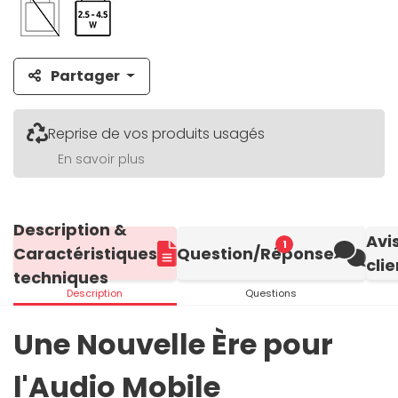
Partager
Reprise de vos produits usagés
En savoir plus
Description &
Avi
1
Caractéristiques
Question/Réponse
clie
techniques
Description
Questions
Une Nouvelle Ère pour
l'Audio Mobile