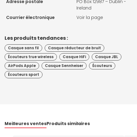
Adresse postale
PO Box 12987 – Dublin -
Ireland
Courrier électronique
Voir la page
Les produits tendances :
Casque sans fil
Casque réducteur de bruit
Écouteurs true wireless
Casque HiFi
Casque JBL
AirPods Apple
Casque Sennheiser
Écouteurs
Écouteurs sport
Meilleures ventes
Produits similaires