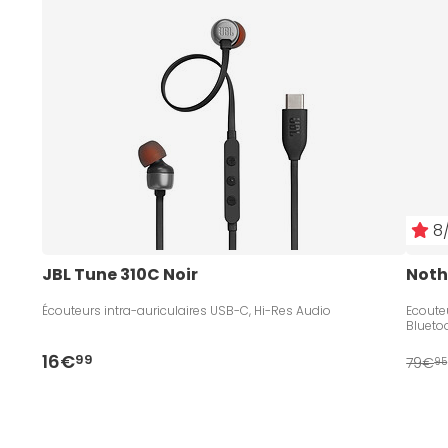
8/
JBL Tune 310C Noir
Noth
Écouteurs intra-auriculaires USB-C, Hi-Res Audio
Ecouteu
Blueto
16€
99
79€
95