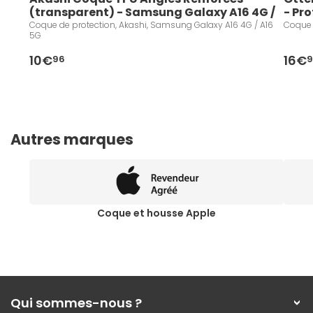
(transparent) - Samsung Galaxy A16 4G / 
- Pr
A16 5G
iPho
Coque de protection, Akashi, Samsung Galaxy A16 4G / A16
Coque 
5G
10€
16€
96
9
Autres marques
Coque et housse Apple
Qui sommes-nous ?