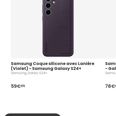
Samsung Coque silicone avec Lanière 
Sams
(Violet) - Samsung Galaxy S24+
- Ga
Samsung, Galaxy S24+
Samsun
59€
78€
95