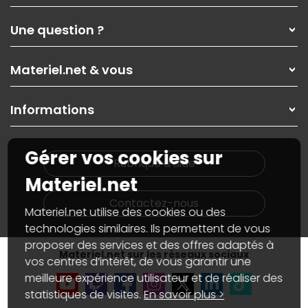
Qui sommes-nous ?
Une question ?
Nos services
Les magasins Materiel.net
Rubrique d'aide / FAQ
Nos solutions pour les pros
Materiel.net & vous
Paiement, livraison
Contactez-nous
Garanties
,
Pack Zen
On répare votre PC portable
SAV, demander un retour
Informations
On rachète votre carte graphique
Informations
PC sur mesure : Votre RDV personnalisé
Guides d'achats et tutoriels
Plan du site
Notre démarche écologique
Gérer vos cookies sur
Nos marques
Materiel.net recrute
Rubrique d'aide
Conditions générales de vente
Notre programme d'affiliation
Materiel.net
Marketplace
Partenariat & Sponsoring
Informations légales
Contactez-nous
Materiel.net utilise des cookies ou des
Données personnelles
et
cookies
Gérer vos cookies
technologies similaires. Ils permettent de vous
Accessibilité : non conforme
proposer des services et des offres adaptés à
Materiel.net sur les réseaux sociaux
vos centres d’intérêt, de vous garantir une
meilleure expérience utilisateur et de réaliser des
statistiques de visites.
En savoir plus >