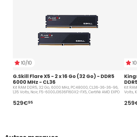
10/10
10
G.Skill Flare X5 - 2 x 16 Go (32 Go) - DDR5 
Kings
6000 MHz - CL36
DDR5
Kit RAM DDR5, 32 Go, 6000 MHz, PC48000, CL36-36-36-96,
Kit RA
1,35 Volts, Noir, F5-6000J3636F16GX2-FX5, Certifié AMD EXPO
Volts,
529€
259
95