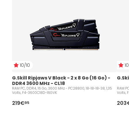
10/10
10
G.Skill Ripjaws V Black - 2 x 8 Go (16 Go) - 
G.Ski
DDR4 3600 MHz - CL18
RAM PC, DDR4, 16 Go, 3600 MHz - PC28800, 18-18-18-38, 1,35
RAM PC,
Volts, F4-3600C18D-16GVK
Volts,
219€
203
95