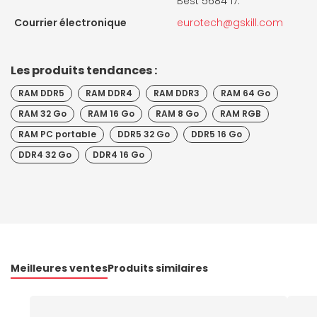
Best 5684 17.
Courrier électronique
eurotech@gskill.com
Les produits tendances :
RAM DDR5
RAM DDR4
RAM DDR3
RAM 64 Go
RAM 32 Go
RAM 16 Go
RAM 8 Go
RAM RGB
RAM PC portable
DDR5 32 Go
DDR5 16 Go
DDR4 32 Go
DDR4 16 Go
Meilleures ventes
Produits similaires