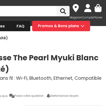
Magasin
Compte
Panier
des
FAQ
Promos & Bons plans
ité)
se The Pearl Myuki Blanc
té)
ans fil : Wi-Fi, Bluetooth, Ethernet, Compatible
Posez votre question
Alerte baisse de prix
e avis