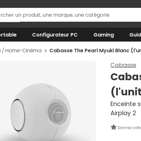
rtable
Configurateur PC
Gaming
Gui
iFi / Home-Cinéma
Cabasse The Pearl Myuki Blanc (l'un
Cabasse
Cabas
(l'uni
Enceinte s
Airplay 2
Donnez votr