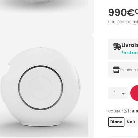
990€
dont éco-partic
Livrai
En stoc
Livraison
Quantité
1
Couleur (2) :
Bl
Blanc
Noir