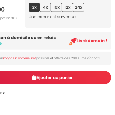
3x
4x
10x
12x
24x
00
Une erreur est survenue
ipation 3€
10
son à domicile ou en relais
Livré demain !
k
 en
magasin materiel.net
possible et offerte dès 200 euros d'achat !
Ajouter au panier
anc