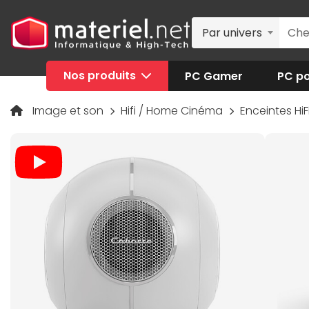
Par univers
Nos produits
PC Gamer
PC po
Image et son
Hifi / Home Cinéma
Enceintes H