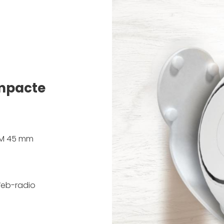
ompacte
OM 45 mm
 Web-radio