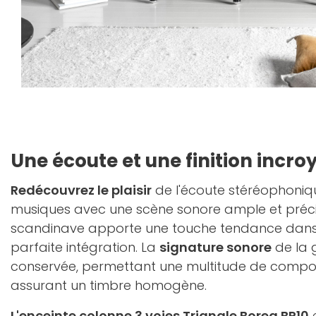
Une écoute et une finition incro
Redécouvrez le plaisir
de l'écoute stéréophoniqu
musiques avec une scène sonore ample et précise
scandinave apporte une touche tendance dans 
parfaite intégration. La
signature sonore
de la 
conservée, permettant une multitude de composi
assurant un timbre homogène.
L'enceinte colonne 3 voies Triangle Borea BR10
e