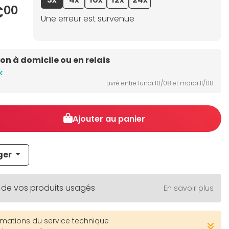
€
00
Une erreur est survenue
son à domicile ou en relais
k
Livré entre lundi 10/08 et mardi 11/08
Ajouter au panier
ger
 de vos produits usagés
En savoir plus
rmations du service technique