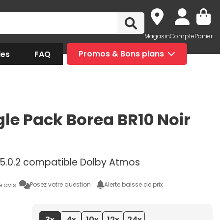
Magasin
Compte
Panier
des
FAQ
Promos & Bons plans
gle Pack Borea BR10 Noir
5.0.2 compatible Dolby Atmos
Posez votre question
Alerte baisse de prix
e avis
3x
4x
10x
12x
24x