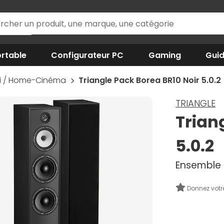
rtable
Configurateur PC
Gaming
Gui
iFi / Home-Cinéma
Triangle Pack Borea BR10 Noir 5.0.2
TRIANGLE
Trian
5.0.2
Ensemble 
Donnez votr