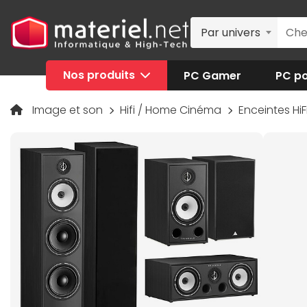
Par univers
Nos produits
PC Gamer
PC po
Image et son
Hifi / Home Cinéma
Enceintes H