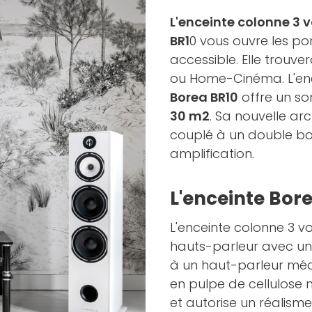
L'enceinte colonne 3 
BR1
0 vous ouvre les por
accessible. Elle trouve
ou Home-Cinéma. L'enc
Borea BR10
offre un so
30 m2
. Sa nouvelle ar
couplé à un double bo
amplification.
L'enceinte Bor
L'enceinte colonne 3 v
hauts-parleur avec u
à un haut-parleur m
en pulpe de cellulose 
et autorise un réalism