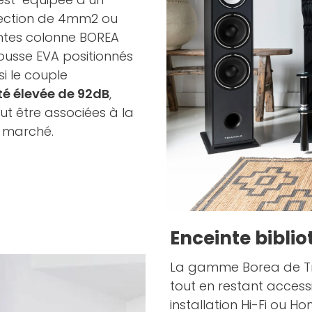
section de 4mm2 ou
intes colonne BOREA
ousse EVA positionnés
si le couple
ité élevée de 92dB
,
ut être associées à la
u marché.
Enceinte bibli
La gamme Borea de Tria
tout en restant accessi
installation Hi-Fi ou 