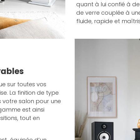
quant à lui confié à 
de verre couplée à une
fluide, rapide et maîtri
yables
e sur toutes vos
. La finition de type
votre salon pour une
gamme est ainsi
tions, tout en
st équipée d’un