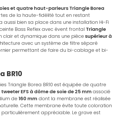
voies et quatre haut-parleurs Triangle Borea
tes de la haute-fidélité tout en restant
ra aussi bien sa place dans une installation Hi-Fi
einte Bass Reflex avec évent frontal
Triangle
n clair et dynamique dans une pièce
supérieur à
chitecture avec un système de filtre séparé
rnier permettant de faire du bi-cablage et bi-
ea BR10
oies Triangle Borea BR10 est équipée de quatre
n
tweeter EFS à dôme de soie de 25 mm
associé
édium de
160 mm
dont la membrane est réalisée
naturelle. Cette membrane évite toute coloration
e particulièrement appréciable. Le grave est