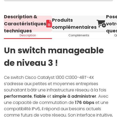
Description &
Pos
Produits
Caractéristiques
votr
complémentaires
techniques
ques
Description
Compléments
Q
Un switch manageable
de niveau 3 !
Ce switch Cisco Catalyst 1300 C1300-48T-4X
s’adresse aux petites et moyennes entreprises
souhaitant bâtir une infrastructure réseau à la fois
performante
,
fiable
et
simple à administrer
. Avec
une capacité de commutation de
176 Gbps
et une
compatibilité IPv6, il répond aux besoins actuels
comme futurs de votre réseau. Son interface intuitive,