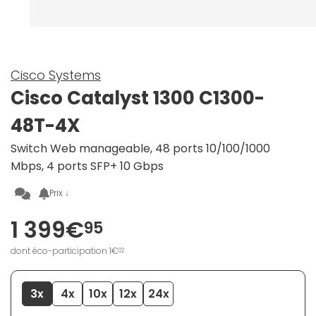
Cisco Systems
Cisco Catalyst 1300 C1300-
48T-4X
Switch Web manageable, 48 ports 10/100/1000
Mbps, 4 ports SFP+ 10 Gbps
Prix ↓
1 399€
95
dont éco-participation 1€
02
3x
4x
10x
12x
24x