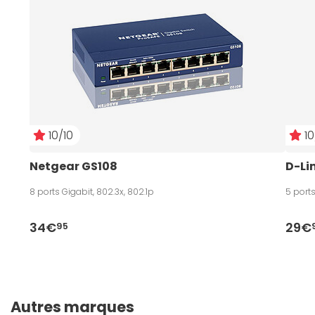
10/10
10
Netgear GS108
D-Li
8 ports Gigabit, 802.3x, 802.1p
5 ports
34€
29€
95
Autres marques