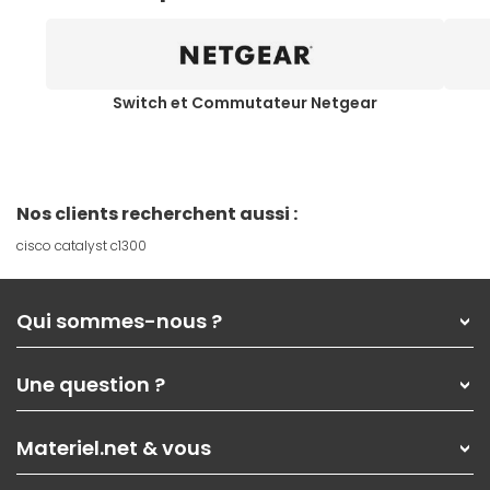
Switch et Commutateur Netgear
Nos clients recherchent aussi :
cisco catalyst c1300
Qui sommes-nous ?
Qui sommes-nous ?
Une question ?
Nos services
Les magasins Materiel.net
Rubrique d'aide / FAQ
Nos solutions pour les pros
Materiel.net & vous
Paiement, livraison
Contactez-nous
Garanties
,
Pack Zen