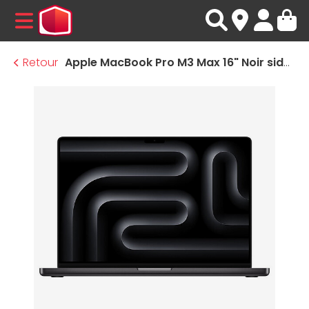
MENU
Retour
Apple MacBook Pro M3 Max 16" Noir sidéral 48Go/1 To (MUW63FN/A)