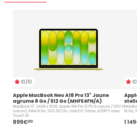
10/10
10
Apple MacBook Neo A18 Pro 13" Jaune 
Appl
agrume 8 Go / 512 Go (MHFE4FN/A)
stel
MacBook 13", 2408 x 1506, Apple A18 Pro (CPU 6 coeurs / GPU 5
MacBoo
coeurs), RAM 8 Go, SSD 512 Go, macOS Tahoe, AZERTY avec
16 Go,
Touch ID
899€
1 14
00