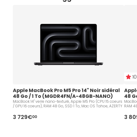
10
Apple MacBook Pro M5 Pro 14" Noir sidéral 
Appl
48 Go / 1 To (MGDR4FN/A-48GB-NANO)
48 G
48G
MacBook 14" verre nano-texturé, Apple M5 Pro (CPU 15 coeurs
MacBoo
/ GPU 16 coeurs), RAM 48 Go, SSD 1 To, Mac OS Tahoe, AZERTY
RAM 48
3 729€
3 8
00