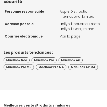
sécurité
Personne responsable
Apple Distribution
International Limited
Adresse postale
Hollyhill Industrial Estate,
Hollyhill, Cork, Ireland
Courrier électronique
Voir la page
Les produits tendances :
MacBook Neo
MacBook Pro
MacBook Air
MacBook Pro M5
MacBook Pro M4
MacBook Air M4
Meilleures ventes
Produits similaires