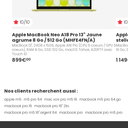
10/10
10
Apple MacBook Neo A18 Pro 13" Jaune 
Appl
agrume 8 Go / 512 Go (MHFE4FN/A)
stel
MacBook 13", 2408 x 1506, Apple A18 Pro (CPU 6 coeurs / GPU 5
MacBoo
coeurs), RAM 8 Go, SSD 512 Go, macOS Tahoe, AZERTY avec
16 Go,
Touch ID
899€
1 14
00
Nos clients recherchent aussi :
apple m5
m5 pro 64
mac voir pro m5 16
macbook m5 pro 64 go
macbook pro 16
macbook pro 16" 2to
macbook pro m5 16" argent 64
macbook pro
macbook pro m5 pro