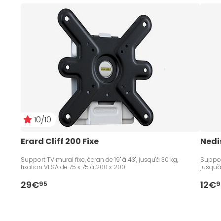
10/10
Erard Cliff 200 Fixe
Nedi
Support TV mural fixe, écran de 19" à 43", jusqu'à 30 kg,
Support
fixation VESA de 75 x 75 à 200 x 200
jusqu'à
29€
12€
95
9