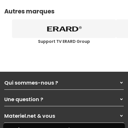
Autres marques
Support TV ERARD Group
Qui sommes-nous ?
Qui sommes-nous ?
Une question ?
Nos services
Les magasins Materiel.net
Rubrique d'aide / FAQ
Nos solutions pour les pros
Materiel.net & vous
Paiement, livraison
Contactez-nous
Garanties
,
Pack Zen