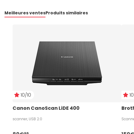
Meilleures ventes
Produits similaires
10/10
10
Canon CanoScan LiDE 400
Brot
scanner, USB 2.0
Scanne
95