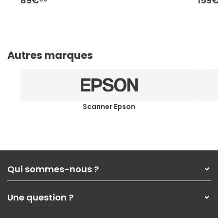
89€
159
Autres marques
Scanner Epson
Qui sommes-nous ?
Qui sommes-nous ?
Une question ?
Nos services
Les magasins Materiel.net