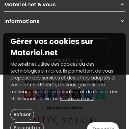
Rubrique d'aide / FAQ
Nos solutions pour les pros
Materiel.net & vous
Paiement, livraison
Contactez-nous
Garanties
,
Pack Zen
On répare votre PC portable
SAV, demander un retour
Informations
On rachète votre carte graphique
Informations
PC sur mesure : Votre RDV personnalisé
Guides d'achats et tutoriels
Plan du site
Notre démarche écologique
Gérer vos cookies sur
Nos marques
Materiel.net recrute
Rubrique d'aide
Conditions générales de vente
Notre programme d'affiliation
Materiel.net
Marketplace
Partenariat & Sponsoring
Informations légales
Contactez-nous
Materiel.net utilise des cookies ou des
Données personnelles
et
cookies
Gérer vos cookies
technologies similaires. Ils permettent de vous
Accessibilité : non conforme
proposer des services et des offres adaptés à
Materiel.net sur les réseaux sociaux
vos centres d’intérêt, de vous garantir une
meilleure expérience utilisateur et de réaliser des
statistiques de visites.
En savoir plus >
Nos autres sites
Refuser
Paramétrer
J'accepte