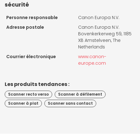
sécurité
Personne responsable
Canon Europa N.V.
Adresse postale
Canon Europa N.V.
Bovenkerkerweg 59, 1185
XB Amstelveen, The
Netherlands
Courrier électronique
www.canon-
europe.com
Les produits tendances :
Scanner recto verso
Scanner à défilement
Scanner à plat
Scanner sans contact