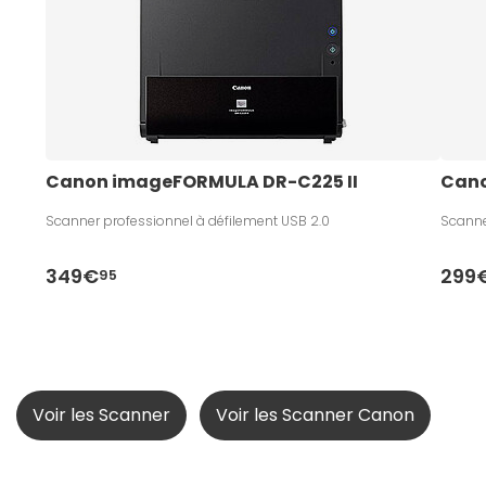
Canon imageFORMULA DR-C225 II
Can
Scanner professionnel à défilement USB 2.0
Scanne
349€
299
95
Voir les Scanner
Voir les Scanner Canon