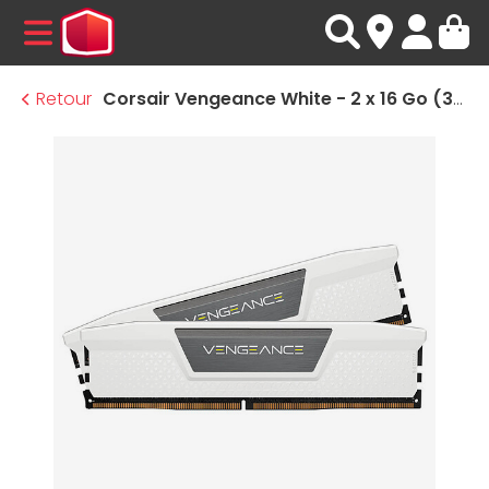
MENU
Retour
Corsair Vengeance White - 2 x 16 Go (32 Go) - DDR5 5600 MHz - CL40