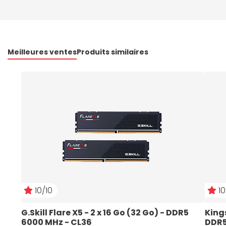
Meilleures ventes
Produits similaires
10/10
10
G.Skill Flare X5 - 2 x 16 Go (32 Go) - DDR5 
Kings
6000 MHz - CL36
DDR5