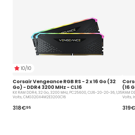
10/10
Corsair Vengeance RGB RS - 2 x 16 Go (32 
Cors
Go) - DDR4 3200 MHz - CL16
(16 G
(Ver
Kit RAM DDR4, 32 Go, 3200 MHz, PC25600, CL16-20-20-36, 1,35
RAM DD
Volts, CMG32GX4M2E3200C16
Volts, I
318€
319
95