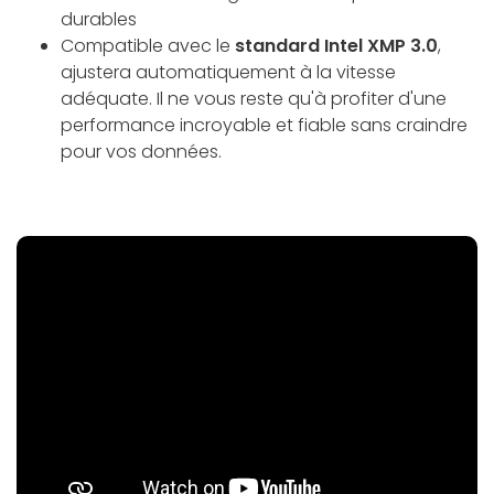
durables
Compatible avec le
standard Intel XMP 3.0
,
ajustera automatiquement à la vitesse
adéquate. Il ne vous reste qu'à profiter d'une
performance incroyable et fiable sans craindre
pour vos données.