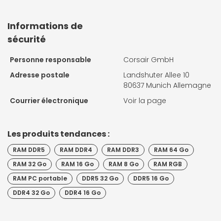
Informations de
sécurité
Personne responsable
Corsair GmbH
Adresse postale
Landshuter Allee 10
80637 Munich Allemagne
Courrier électronique
Voir la page
Les produits tendances :
RAM DDR5
RAM DDR4
RAM DDR3
RAM 64 Go
RAM 32 Go
RAM 16 Go
RAM 8 Go
RAM RGB
RAM PC portable
DDR5 32 Go
DDR5 16 Go
DDR4 32 Go
DDR4 16 Go