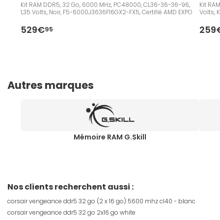
Kit RAM DDR5, 32 Go, 6000 MHz, PC48000, CL36-36-36-96,
Kit RA
1,35 Volts, Noir, F5-6000J3636F16GX2-FX5, Certifié AMD EXPO
Volts,
529€
259
95
Autres marques
Mémoire RAM G.Skill
Nos clients recherchent aussi :
corsair vengeance ddr5 32 go (2 x 16 go) 5600 mhz cl40 - blanc
corsair vengeance ddr5 32 go 2x16 go white