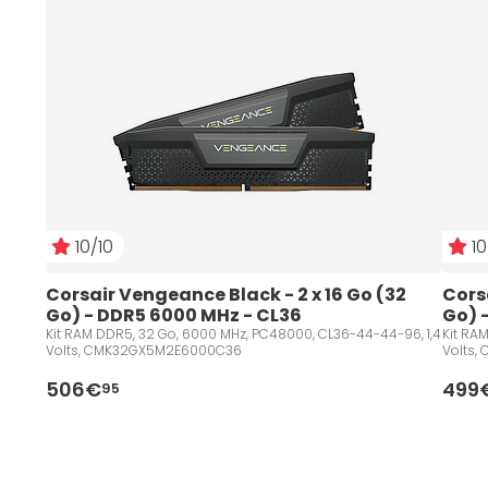
10/10
10
Corsair Vengeance Black - 2 x 16 Go (32 
Corsa
Go) - DDR5 6000 MHz - CL36
Go) 
Kit RAM DDR5, 32 Go, 6000 MHz, PC48000, CL36-44-44-96, 1,4
Kit RA
Volts, CMK32GX5M2E6000C36
Volts
506€
499
95