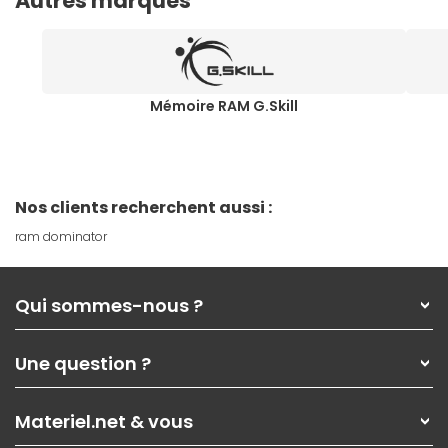
Autres marques
Mémoire RAM G.Skill
Nos clients recherchent aussi :
ram dominator
Qui sommes-nous ?
Qui sommes-nous ?
Une question ?
Nos services
Les magasins Materiel.net
Rubrique d'aide / FAQ
Nos solutions pour les pros
Materiel.net & vous
Paiement, livraison
Contactez-nous