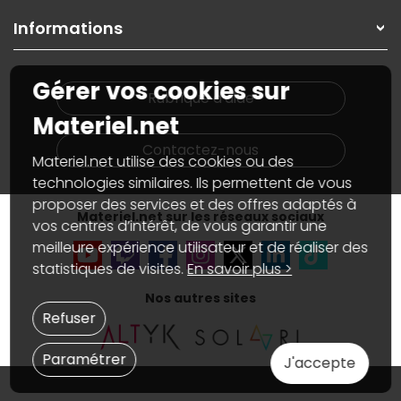
Garanties
,
Pack Zen
On répare votre PC portable
SAV, demander un retour
Informations
On rachète votre carte graphique
Informations
PC sur mesure : Votre RDV personnalisé
Guides d'achats et tutoriels
Plan du site
Notre démarche écologique
Gérer vos cookies sur
Nos marques
Materiel.net recrute
Rubrique d'aide
Conditions générales de vente
Notre programme d'affiliation
Materiel.net
Marketplace
Partenariat & Sponsoring
Informations légales
Contactez-nous
Materiel.net utilise des cookies ou des
Données personnelles
et
cookies
Gérer vos cookies
technologies similaires. Ils permettent de vous
Accessibilité : non conforme
proposer des services et des offres adaptés à
Materiel.net sur les réseaux sociaux
vos centres d’intérêt, de vous garantir une
meilleure expérience utilisateur et de réaliser des
statistiques de visites.
En savoir plus >
Nos autres sites
Refuser
Paramétrer
J'accepte