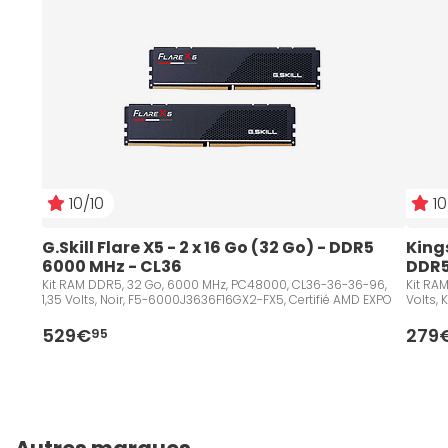
10/10
10
G.Skill Flare X5 - 2 x 16 Go (32 Go) - DDR5 
Kings
6000 MHz - CL36
DDR5
Kit RAM DDR5, 32 Go, 6000 MHz, PC48000, CL36-36-36-96,
Kit RA
1,35 Volts, Noir, F5-6000J3636F16GX2-FX5, Certifié AMD EXPO
Volts,
529€
279
95