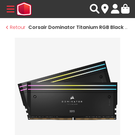
MENU
Retour
Corsair Dominator Titanium RGB Black - 2 x 16 Go (32 Go) - DDR5 7000 MHz - CL34