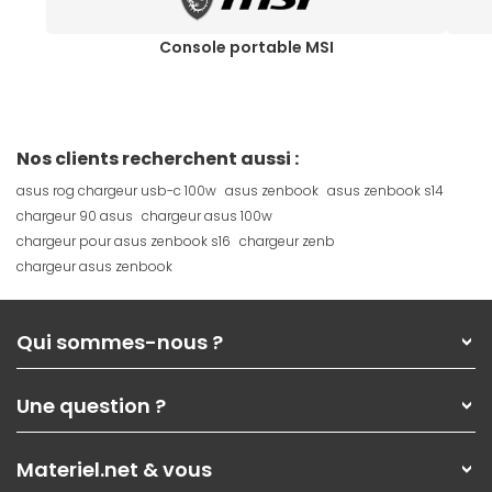
Console portable MSI
Nos clients recherchent aussi :
asus rog chargeur usb-c 100w
asus zenbook
asus zenbook s14
chargeur 90 asus
chargeur asus 100w
chargeur pour asus zenbook s16
chargeur zenb
chargeur asus zenbook
Qui sommes-nous ?
Qui sommes-nous ?
Une question ?
Nos services
Les magasins Materiel.net
Rubrique d'aide / FAQ
Nos solutions pour les pros
Materiel.net & vous
Paiement, livraison
Contactez-nous