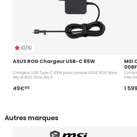
10/10
ASUS ROG Chargeur USB-C 65W
MSI 
008
Chargeur USB Type-C 65W pour console ASUS ROG Xbox
Console
Ally et ROG Xbox Ally X
Intel A
49€
1 59
95
Autres marques