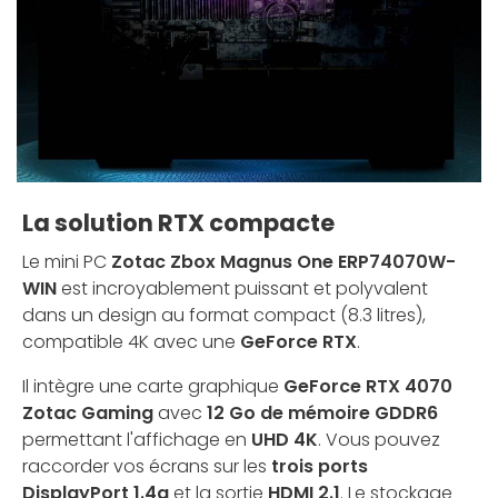
La solution RTX compacte
Le mini PC
Zotac Zbox Magnus One ERP74070W-
WIN
est incroyablement puissant et polyvalent
dans un design au format compact (8.3 litres),
compatible 4K avec une
GeForce RTX
.
Il intègre une carte graphique
GeForce RTX 4070
Zotac Gaming
avec
12 Go de mémoire GDDR6
permettant l'affichage en
UHD 4K
. Vous pouvez
raccorder vos écrans sur les
trois ports
DisplayPort 1.4a
et la sortie
HDMI 2.1
. Le stockage