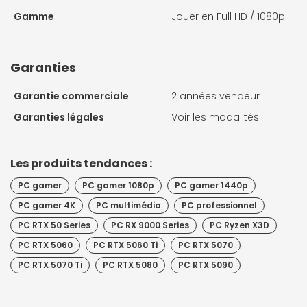
Gamme
Jouer en Full HD / 1080p
Garanties
Garantie commerciale
2 années vendeur
Garanties légales
Voir les modalités
Les produits tendances :
PC gamer
PC gamer 1080p
PC gamer 1440p
PC gamer 4K
PC multimédia
PC professionnel
PC RTX 50 Series
PC RX 9000 Series
PC Ryzen X3D
PC RTX 5060
PC RTX 5060 Ti
PC RTX 5070
PC RTX 5070 Ti
PC RTX 5080
PC RTX 5090