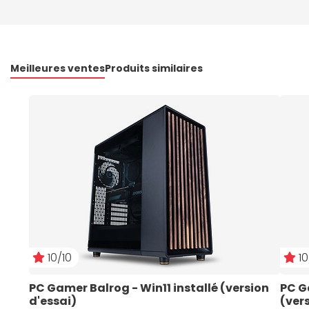
Meilleures ventes
Produits similaires
10/10
10
PC Gamer Balrog - Win11 installé (version 
PC G
d'essai)
(ver