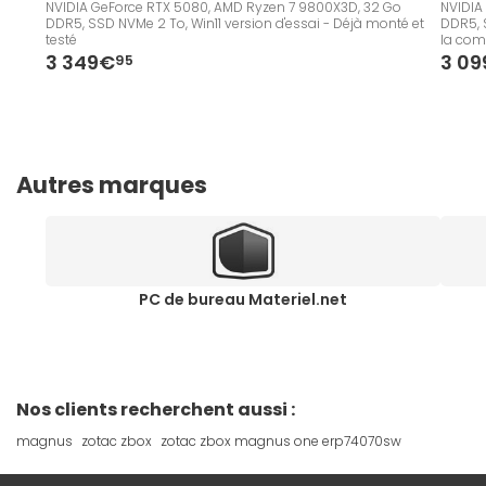
NVIDIA GeForce RTX 5080, AMD Ryzen 7 9800X3D, 32 Go
NVIDIA
DDR5, SSD NVMe 2 To, Win11 version d'essai - Déjà monté et
DDR5, S
testé
la co
3 349€
3 0
95
Autres marques
PC de bureau Materiel.net
Nos clients recherchent aussi :
magnus
zotac zbox
zotac zbox magnus one erp74070sw