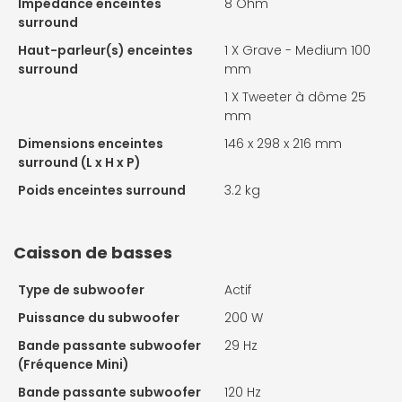
Impédance enceintes
8 Ohm
surround
Haut-parleur(s) enceintes
1 X
Grave - Medium 100
surround
mm
1 X
Tweeter à dôme 25
mm
Dimensions enceintes
146 x 298 x 216 mm
surround (L x H x P)
Poids enceintes surround
3.2 kg
Caisson de basses
Type de subwoofer
Actif
Puissance du subwoofer
200 W
Bande passante subwoofer
29 Hz
(Fréquence Mini)
Bande passante subwoofer
120 Hz