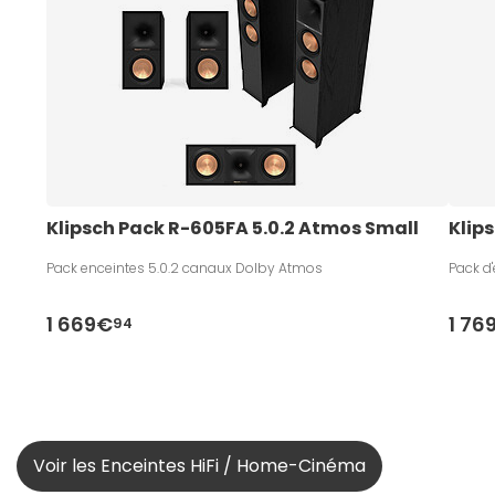
Klipsch Pack R-605FA 5.0.2 Atmos Small
Klip
Pack enceintes 5.0.2 canaux Dolby Atmos
Pack d'
1 669€
1 76
94
Voir les Enceintes HiFi / Home-Cinéma