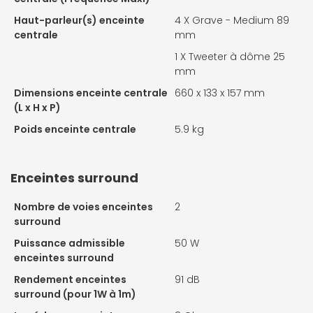
Haut-parleur(s) enceinte
4 X
Grave - Medium 89
centrale
mm
1 X
Tweeter à dôme 25
mm
Dimensions enceinte centrale
660 x 133 x 157 mm
(L x H x P)
Poids enceinte centrale
5.9 kg
Enceintes surround
Nombre de voies enceintes
2
surround
Puissance admissible
50 W
enceintes surround
Rendement enceintes
91 dB
surround (pour 1W à 1m)