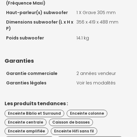
(Fréquence Maxi)
Haut-parleur(s) subwoofer
1 X
Grave 305 mm
Dimensions subwoofer (L x H x
356 x 419 x 488 mm
P)
Poids subwoofer
14.1 kg
Garanties
Garantie commerciale
2 années vendeur
Garanties légales
Voir les modalités
Les produits tendances :
Enceinte Biblio et Surround
Enceinte colonne
Enceinte centrale
Caisson de basses
Enceinte amplifiée
Enceinte Hifi sans fil