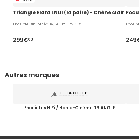
Triangle Elara LN01 (la paire) - Chêne clair
Foca
Enceinte Bibliothèque, 56 Hz - 22 kHz
Enceint
299€
249
00
Autres marques
Enceintes HiFi / Home-Cinéma TRIANGLE