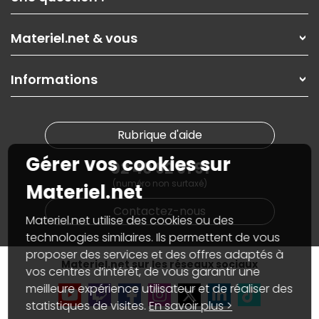
Nos services
Les magasins Materiel.net
Rubrique d'aide / FAQ
Nos solutions pour les pros
Materiel.net & vous
Paiement, livraison
Contactez-nous
Garanties
,
Pack Zen
On répare votre PC portable
SAV, demander un retour
Informations
On rachète votre carte graphique
Informations
PC sur mesure : Votre RDV personnalisé
Guides d'achats et tutoriels
Plan du site
Notre démarche écologique
Nos marques
Materiel.net recrute
Rubrique d'aide
Conditions générales de vente
Notre programme d'affiliation
Marketplace
Gérer vos cookies sur
Partenariat & Sponsoring
02 40 92 91 91
Informations légales
(numéro non surtaxé)
Données personnelles
et
cookies
Materiel.net
Gérer vos cookies
Contactez-nous
Accessibilité : non conforme
Materiel.net utilise des cookies ou des
technologies similaires. Ils permettent de vous
proposer des services et des offres adaptés à
Materiel.net sur les réseaux sociaux
vos centres d’intérêt, de vous garantir une
meilleure expérience utilisateur et de réaliser des
statistiques de visites.
En savoir plus >