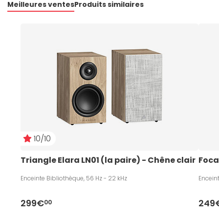
Meilleures ventes
Produits similaires
10/10
Triangle Elara LN01 (la paire) - Chêne clair
Foca
Enceinte Bibliothèque, 56 Hz - 22 kHz
Enceint
299€
249
00