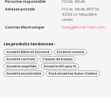
Personne responsable
FOCAL JMLab
Adresse postale
FOCAL JMLab, BP3774,
42353 La Talaudière
cedex
Courrier électronique
bareg@focal-naim.com
Les produits tendances :
Enceinte Biblio et Surround
Enceinte colonne
Enceinte centrale
Caisson de basses
Enceinte amplifiée
Enceinte Hifi sans fil
Enceinte encastrable
Pack enceintes Home-Cinéma