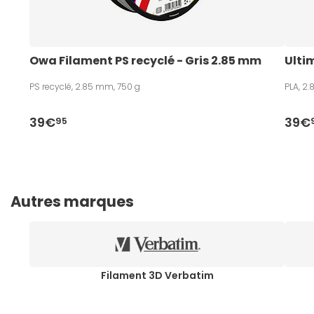
Owa Filament PS recyclé - Gris 2.85 mm 
Ulti
PS recyclé, 2.85 mm, 750 g
PLA, 2
39€
39€
95
Autres marques
Filament 3D Verbatim