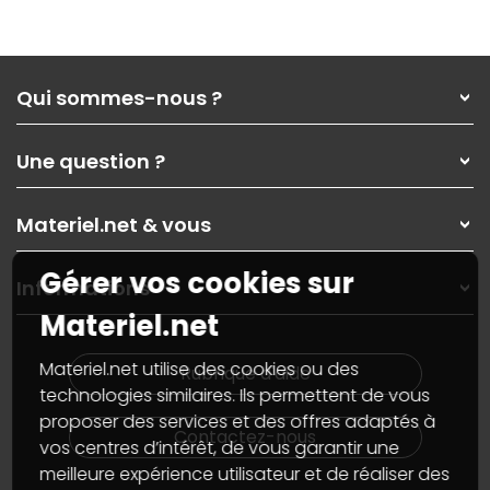
Qui sommes-nous ?
Qui sommes-nous ?
Une question ?
Nos services
Les magasins Materiel.net
Rubrique d'aide / FAQ
Nos solutions pour les pros
Materiel.net & vous
Paiement, livraison
Contactez-nous
Garanties
,
Pack Zen
On répare votre PC portable
Gérer vos cookies sur
SAV, demander un retour
Informations
On rachète votre carte graphique
Informations
Materiel.net
PC sur mesure : Votre RDV personnalisé
Guides d'achats et tutoriels
Plan du site
Notre démarche écologique
Nos marques
Materiel.net recrute
Materiel.net utilise des cookies ou des
Rubrique d'aide
Conditions générales de vente
Notre programme d'affiliation
technologies similaires. Ils permettent de vous
Marketplace
Partenariat & Sponsoring
proposer des services et des offres adaptés à
Informations légales
Contactez-nous
vos centres d’intérêt, de vous garantir une
Données personnelles
et
cookies
meilleure expérience utilisateur et de réaliser des
Gérer vos cookies