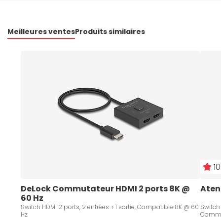
Meilleures ventes
Produits similaires
10
DeLock Commutateur HDMI 2 ports 8K @ 
Aten
60 Hz
Switch HDMI 2 ports, 2 entrées + 1 sortie, Compatible 8K @ 60
Switch 
Hz
Commu