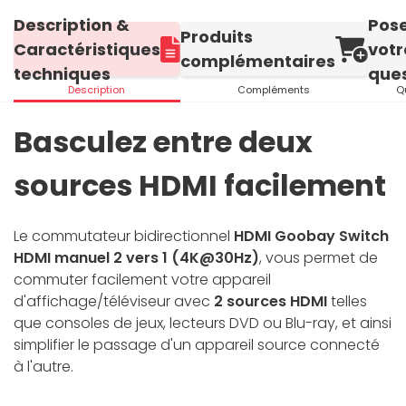
Description &
Pos
Produits
Caractéristiques
votr
complémentaires
techniques
ques
Description
Compléments
Q
Basculez entre deux
sources HDMI facilement
Le commutateur bidirectionnel
HDMI Goobay Switch
HDMI manuel 2 vers 1 (4K@30Hz)
, vous permet de
commuter facilement votre appareil
d'affichage/téléviseur avec
2 sources HDMI
telles
que consoles de jeux, lecteurs DVD ou Blu-ray, et ainsi
simplifier le passage d'un appareil source connecté
à l'autre.