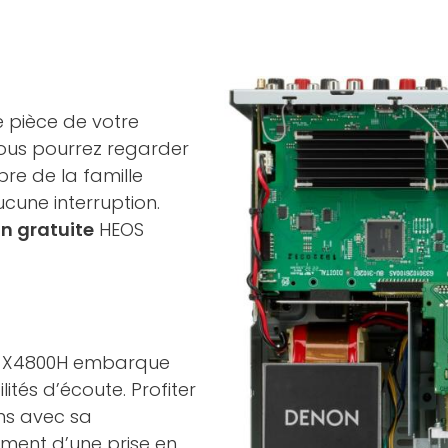
e pièce de votre
Vous pourrez regarder
re de la famille
une interruption.
n gratuite
HEOS
 AVC-X4800H embarque
ités d’écoute. Profiter
ons avec sa
ement d’une prise en