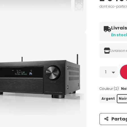
dont éco-partic
Livrai
En stoc
Livraison
Quantité
1
Couleur (2) :
No
Argent
Noir
Parta