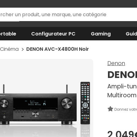
rtable
Configurateur PC
Gaming
Gui
-Cinéma
DENON AVC-X4800H Noir
Denon
DENO
Ampli-tun
Multiroom
Donnez votr
2 049