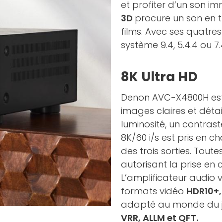
et profiter d’un son im
3D
procure un son en tr
films. Avec ses quatres
système 9.4, 5.4.4 ou 7
8K Ultra HD
Denon AVC-X4800H est 
images claires et déta
luminosité, un contras
8K/60 i/s est pris en 
des trois sorties. Toute
autorisant la prise en c
L’amplificateur audio
formats vidéo
HDR10+,
adapté au monde du je
VRR, ALLM et QFT.