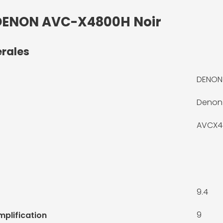
: DENON AVC-X4800H Noir
érales
DENON
Denon
AVCX4
9.4
9
plification