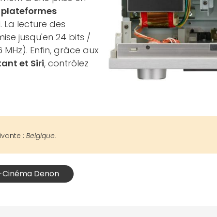
s
plateformes
 La lecture des
se jusqu'en 24 bits /
,6 MHz). Enfin, grâce aux
nt et Siri
, contrôlez
ivante :
Belgique.
e-Cinéma Denon