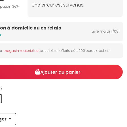
Une erreur est survenue
ipation 3€
10
son à domicile ou en relais
Livré mardi 11/08
k
 en
magasin materiel.net
possible et offerte dès 200 euros d'achat !
Ajouter au panier
ir
ger