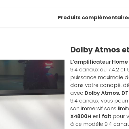
 photos
Produits complémentaire
oir la galerie
Dolby Atmos e
L’amplificateur Ho
9.4 canaux ou 7.4.2 et
puissance maximale d
dans votre canapé, dé
avec
Dolby Atmos, DT
9.4 canaux, vous pourr
son immersif sans limit
X4800H
est
fait
pour v
à ce modèle 9.4 canaux