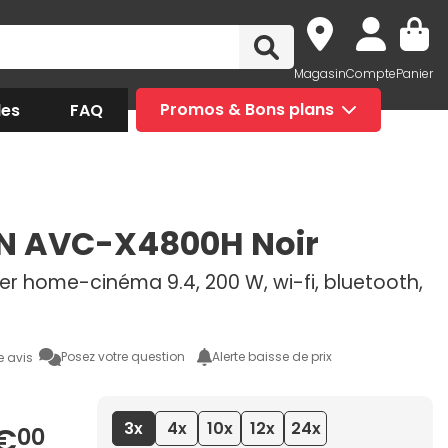
Magasin
Compte
Panier
des
FAQ
Promos & Bons plans
N AVC-X4800H Noir
er home-cinéma 9.4, 200 W, wi-fi, bluetooth,
Posez votre question
Alerte baisse de prix
e avis
3x
4x
10x
12x
24x
€
00