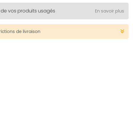
 de vos produits usagés
En savoir plus
rictions de livraison