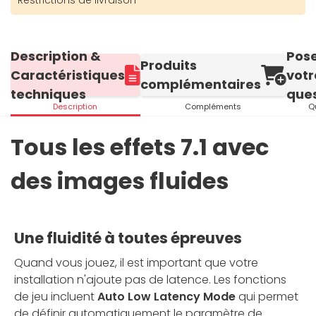
Restrictions de livraison
Description &
Pos
Produits
Caractéristiques
votr
complémentaires
techniques
ques
Description
Compléments
Q
Tous les effets 7.1 avec
des images fluides
Une fluidité à toutes épreuves
Quand vous jouez, il est important que votre
installation n'ajoute pas de latence. Les fonctions
de jeu incluent
Auto Low Latency Mode
qui permet
de définir automatiquement le paramètre de