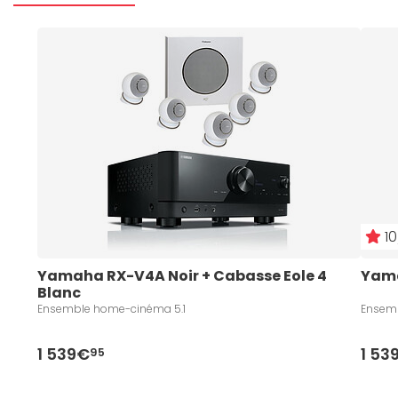
10
Yamaha RX-V4A Noir + Cabasse Eole 4 
Yama
Blanc
Ensemble home-cinéma 5.1
Ensemb
1 539€
1 53
95