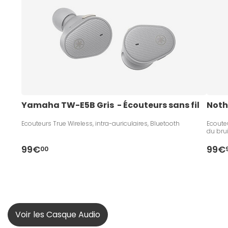
Yamaha TW-E5B Gris  - Écouteurs sans fil
Noth
Ecouteurs True Wireless, intra-auriculaires, Bluetooth
Ecouteu
du brui
99€
99€
00
Voir les Casque Audio