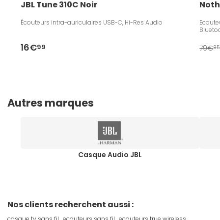
JBL Tune 310C Noir
Noth
Écouteurs intra-auriculaires USB-C, Hi-Res Audio
Ecouteu
Blueto
16€
99
79€
95
Autres marques
Casque Audio JBL
Nos clients recherchent aussi :
casque tv sans fil
ecouteurs sans fil
ecouteurs true wireless