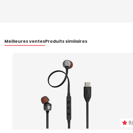
Meilleures ventes
Produits similaires
8/