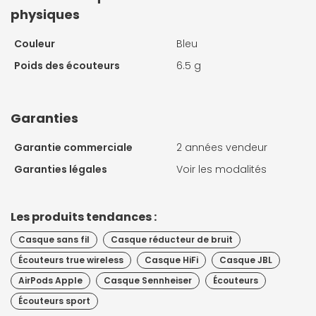
physiques
Couleur
Bleu
Poids des écouteurs
6.5 g
Garanties
Garantie commerciale
2 années vendeur
Garanties légales
Voir les modalités
Les produits tendances :
Casque sans fil
Casque réducteur de bruit
Écouteurs true wireless
Casque HiFi
Casque JBL
AirPods Apple
Casque Sennheiser
Écouteurs
Écouteurs sport