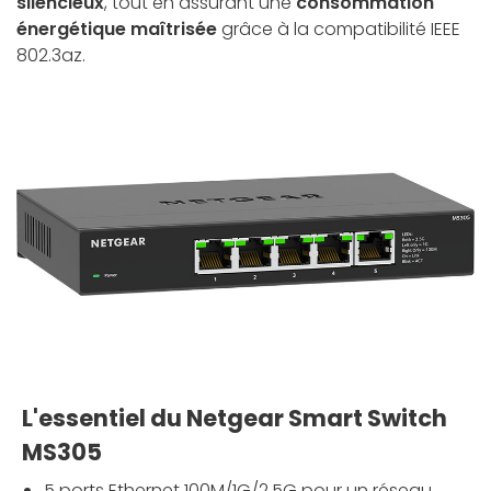
silencieux
, tout en assurant une
consommation
énergétique maîtrisée
grâce à la compatibilité IEEE
802.3az.
L'essentiel du Netgear Smart Switch
MS305
5 ports Ethernet 100M/1G/2,5G pour un réseau