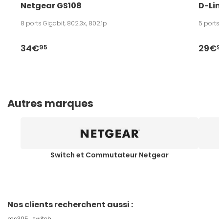
Netgear GS108
D-Li
8 ports Gigabit, 802.3x, 802.1p
5 ports
34€
29€
95
Autres marques
Switch et Commutateur Netgear
Nos clients recherchent aussi :
ms305
switch