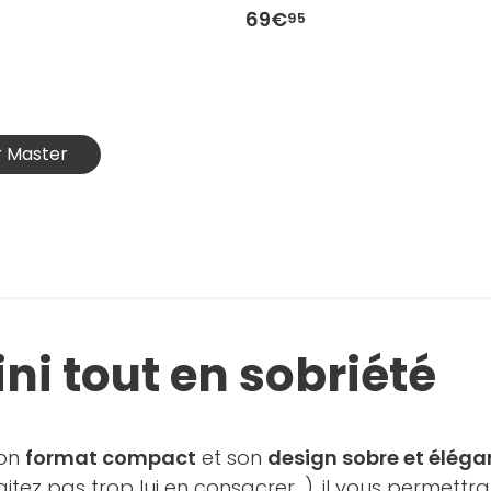
69€
95
er Master
ni tout en sobriété
son
format compact
et son
design sobre et éléga
ez pas trop lui en consacrer...), il vous permettr