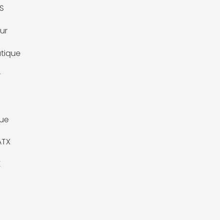
S
ur
tique
r
que
ATX
X