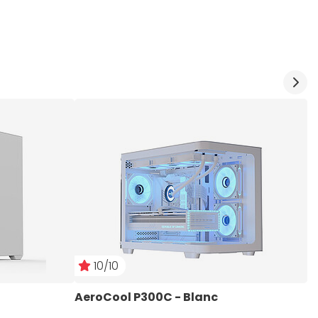
10/10
AeroCool P300C - Blanc
A