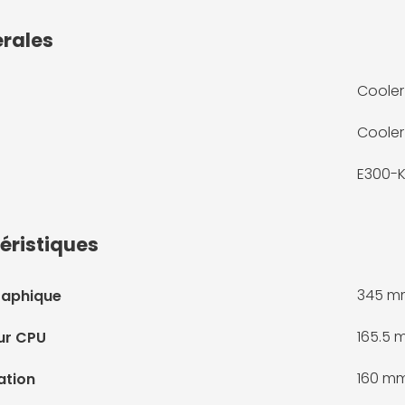
érales
Cooler
Cooler
E300-
éristiques
345 m
raphique
165.5
ur CPU
160 m
ation