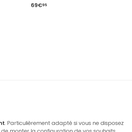
69€
6
95
nt
. Particulièrement adapté si vous ne disposez
a de monter la configuration de vos souhaits