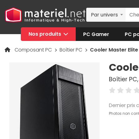
Par univers
Nos produits
PC Gamer
PC po
Composant PC
Boîtier PC
Cooler Master Elite
Coole
Boîtier PC
Dernier prix a
Photos non cont