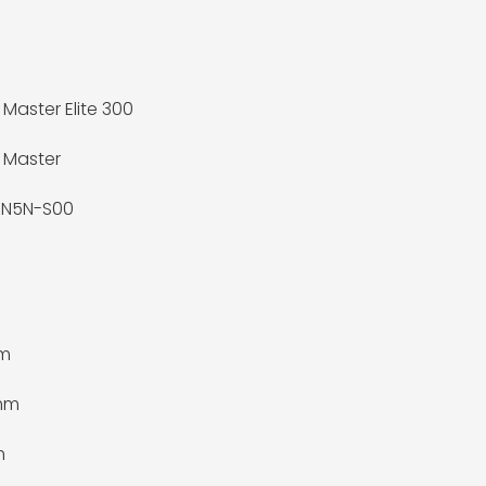
 Master Elite 300
 Master
KN5N-S00
m
 mm
m