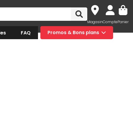
Magasin
Compte
Panier
des
FAQ
Promos & Bons plans