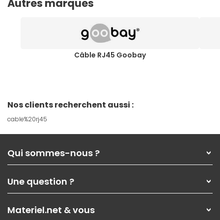
Autres marques
Câble RJ45 Goobay
Nos clients recherchent aussi :
cable%20rj45
Qui sommes-nous ?
Qui sommes-nous ?
Une question ?
Nos services
Les magasins Materiel.net
Rubrique d'aide / FAQ
Nos solutions pour les pros
Materiel.net & vous
Paiement, livraison
Contactez-nous