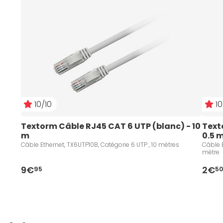
10/10
10
Textorm Câble RJ45 CAT 6 UTP (blanc) - 10 
Text
m
0.5 
Câble Ethernet, TX6UTP10B, Catégorie 6 UTP , 10 mètres
Câble E
mètre
9€
2€
95
5