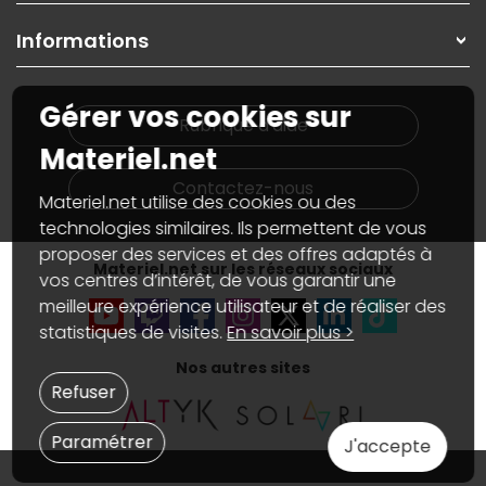
Garanties
,
Pack Zen
On répare votre PC portable
SAV, demander un retour
Informations
On rachète votre carte graphique
Informations
PC sur mesure : Votre RDV personnalisé
Guides d'achats et tutoriels
Plan du site
Notre démarche écologique
Gérer vos cookies sur
Nos marques
Materiel.net recrute
Rubrique d'aide
Conditions générales de vente
Notre programme d'affiliation
Materiel.net
Marketplace
Partenariat & Sponsoring
Informations légales
Contactez-nous
Materiel.net utilise des cookies ou des
Données personnelles
et
cookies
Gérer vos cookies
technologies similaires. Ils permettent de vous
Accessibilité : non conforme
proposer des services et des offres adaptés à
Materiel.net sur les réseaux sociaux
vos centres d’intérêt, de vous garantir une
meilleure expérience utilisateur et de réaliser des
statistiques de visites.
En savoir plus >
Nos autres sites
Refuser
Paramétrer
J'accepte