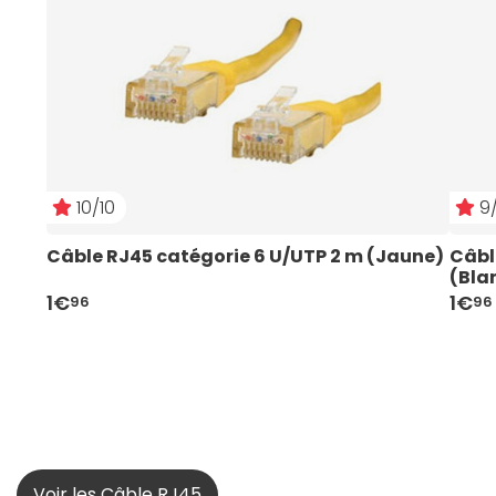
10/10
9/
Câble RJ45 catégorie 6 U/UTP 2 m (Jaune)
Câbl
(Bla
1€
1€
96
96
Voir les Câble RJ45