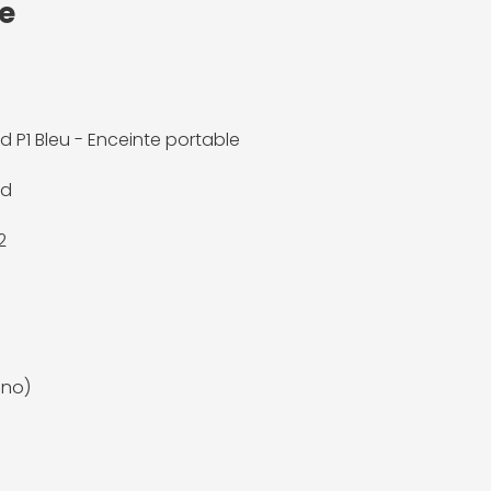
le
d P1 Bleu - Enceinte portable
id
2
ono)