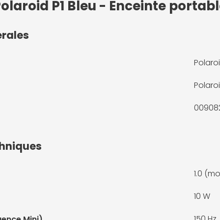
olaroid P1 Bleu - Enceinte portab
érales
Polaroi
Polaro
00908
chniques
1.0 (m
10 W
150 Hz
ence Mini)