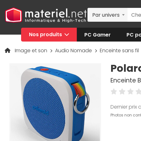
Par univers
Nos produits
PC Gamer
PC po
Image et son
Audio Nomade
Enceinte sans fil
Polaro
Enceinte 
Dernier prix a
Photos non cont