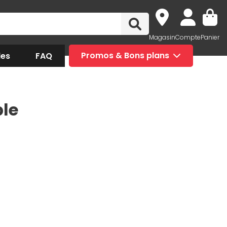
Magasin
Compte
Panier
des
FAQ
Promos & Bons plans
ble