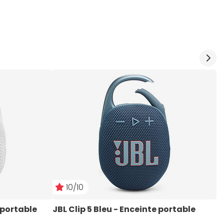
10/10
 portable 
JBL Clip 5 Bleu - Enceinte portable 
J
p