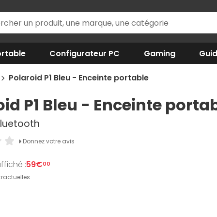
rtable
Configurateur PC
Gaming
Gui
Polaroid P1 Bleu - Enceinte portable
id P1 Bleu - Enceinte porta
Bluetooth
Donnez votre avis
ffiché :
59€
00
ractuelles