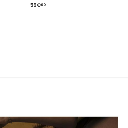
59€
5
90