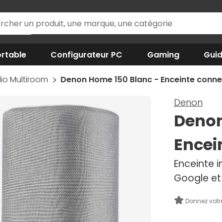
rtable
Configurateur PC
Gaming
Gui
io Multiroom
Denon Home 150 Blanc - Enceinte conn
Denon
Denon
Encei
Enceinte i
Google et
Donnez votr