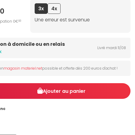
3x
4x
0
Une erreur est survenue
ipation 0€
90
son à domicile ou en relais
Livré mardi 11/08
k
 en
magasin materiel.net
possible et offerte dès 200 euros d'achat !
Ajouter au panier
anc