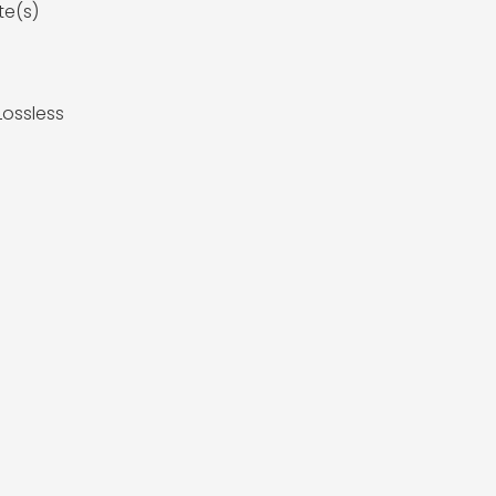
te(s)
Lossless