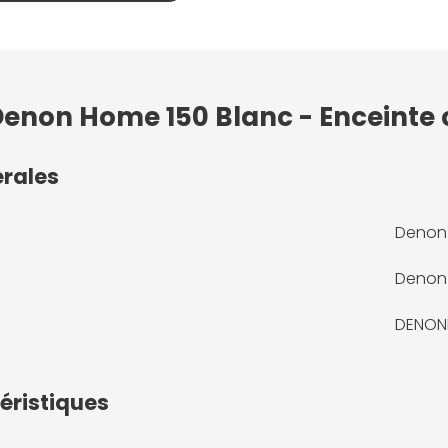
 Denon Home 150 Blanc - Enceinte
érales
Denon 
Denon
DENON
éristiques