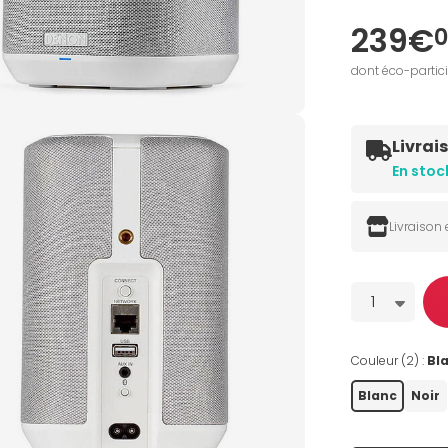
239€
0
dont éco-partic
Livrai
En stoc
Livraison
Quantité
1
Couleur (2) :
Bl
Blanc
Noir