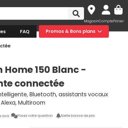
Magasin
Compte
Panier
des
FAQ
Promos & Bons plans
ectée
 Home 150 Blanc -
nte connectée
ntelligente, Bluetooth, assistants vocaux
 Alexa, Multiroom
Posez votre question
Alerte baisse de prix
e avis