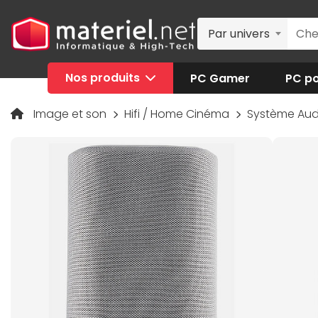
Par univers
Nos produits
PC Gamer
PC po
Image et son
Hifi / Home Cinéma
Système Aud