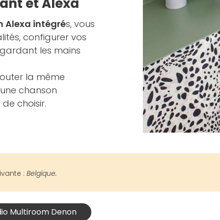
ant et Alexa
 Alexa intégré
s, vous
ités, configurer vos
 gardant les mains
couter la même
 une chanson
de choisir.
ivante :
Belgique.
dio Multiroom Denon