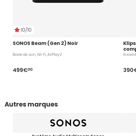
10/10
SONOS Beam (Gen 2) Noir
Klip
com
Barre de son, Wi-Fi, AirPlay2
Encein
499€
390
00
Autres marques