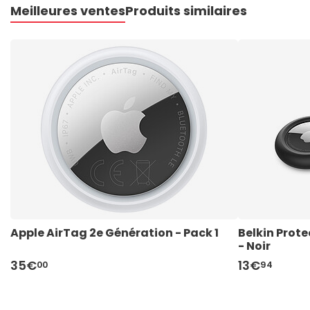
Meilleures ventes
Produits similaires
Apple AirTag 2e Génération - Pack 1
Belkin Prote
- Noir
35€
13€
00
94