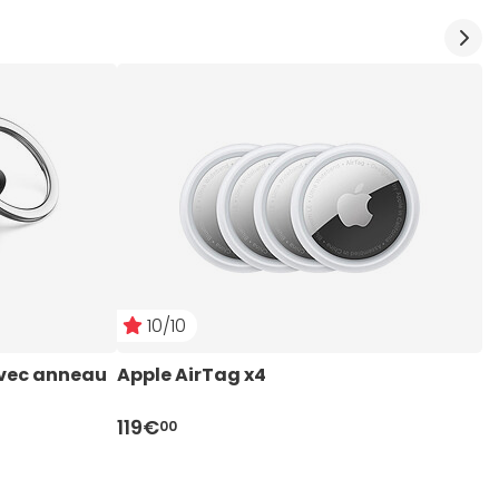
10/10
avec anneau 
Apple AirTag x4
B
-
119€
1
00