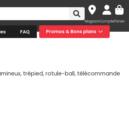
Magasin
Compte
Panier
des
FAQ
Promos & Bons plans
mineux, trépied, rotule-ball, télécommande