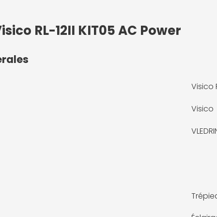
isico RL-12II KIT05 AC Power
érales
Visico 
Visico
VLEDR
Trépie