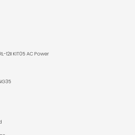
RL-12II KIT05 AC Power
ING35
d