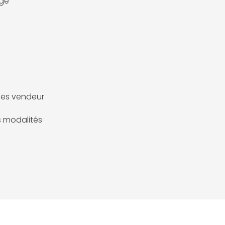
age
es vendeur
es modalités