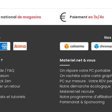
 national
de magasins
Paiement
en 3x/4x
s
Nos
 ?
Materiel.net & vous
de / FAQ
On répare votre PC portable
raison
On rachète votre carte grap
ck Zen
PC sur mesure : Votre RDV pe
r un retour
Notre démarche écologique
Materiel.net recrute
ts et tutoriels
Notre programme d'affiliatio
Partenariat & Sponsoring