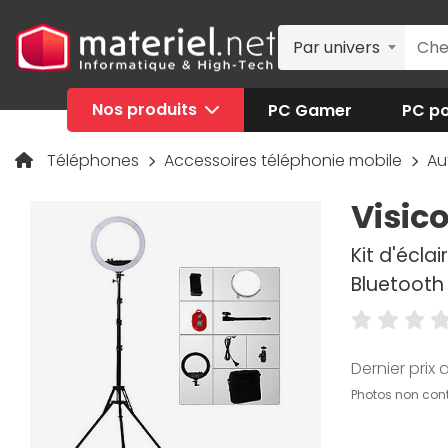
Par univers
Nos produits
PC Gamer
PC po
Téléphones
Accessoires téléphonie mobile
Au
Visic
Kit d'écl
Bluetooth
Dernier prix a
Photos non cont