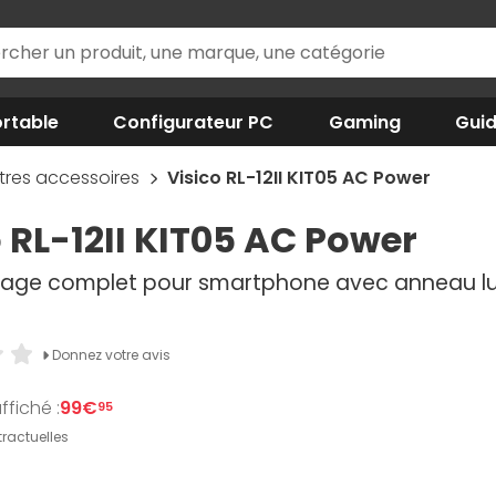
rtable
Configurateur PC
Gaming
Gui
tres accessoires
Visico RL-12II KIT05 AC Power
o RL-12II KIT05 AC Power
airage complet pour smartphone avec anneau lu
Donnez votre avis
ffiché :
99€
95
ractuelles