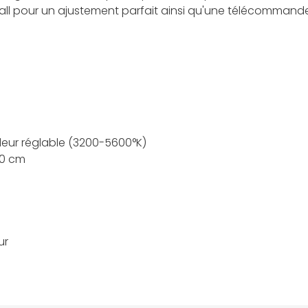
-ball pour un ajustement parfait ainsi qu'une télécomman
leur réglable (3200-5600°K)
80 cm
ur