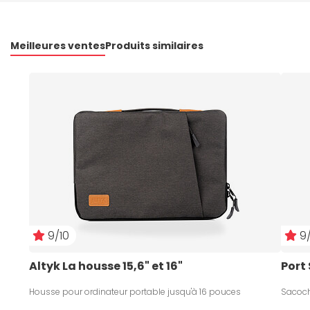
Meilleures ventes
Produits similaires
9/10
9/
Altyk La housse 15,6" et 16"
Port
Housse pour ordinateur portable jusqu'à 16 pouces
Sacoche