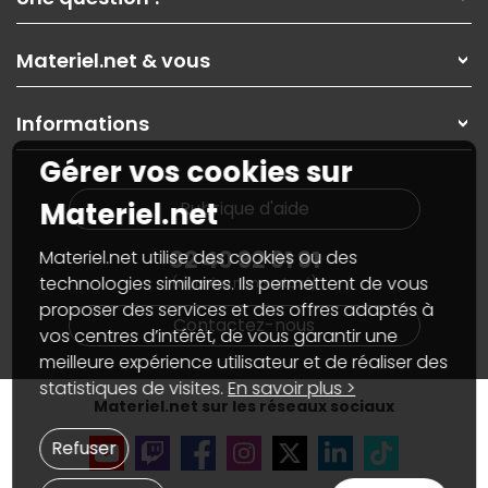
Nos services
Les magasins Materiel.net
Rubrique d'aide / FAQ
Nos solutions pour les pros
Materiel.net & vous
Paiement, livraison
Contactez-nous
Garanties
,
Pack Zen
On répare votre PC portable
SAV, demander un retour
Informations
On rachète votre carte graphique
Informations
PC sur mesure : Votre RDV personnalisé
Guides d'achats et tutoriels
Gérer vos cookies sur
Plan du site
Notre démarche écologique
Nos marques
Materiel.net recrute
Materiel.net
Rubrique d'aide
Conditions générales de vente
Notre programme d'affiliation
Marketplace
Partenariat & Sponsoring
02 40 92 91 91
Materiel.net utilise des cookies ou des
Informations légales
technologies similaires. Ils permettent de vous
(numéro non surtaxé)
Données personnelles
et
cookies
proposer des services et des offres adaptés à
Gérer vos cookies
Contactez-nous
Accessibilité : non conforme
vos centres d’intérêt, de vous garantir une
meilleure expérience utilisateur et de réaliser des
statistiques de visites.
En savoir plus >
Materiel.net sur les réseaux sociaux
Refuser