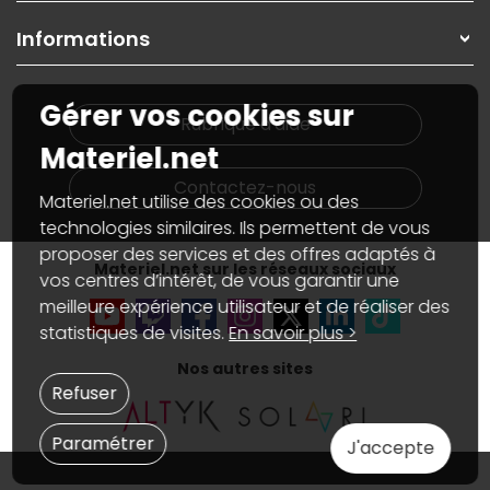
Garanties
,
Pack Zen
On répare votre PC portable
SAV, demander un retour
Informations
On rachète votre carte graphique
Informations
PC sur mesure : Votre RDV personnalisé
Guides d'achats et tutoriels
Plan du site
Notre démarche écologique
Gérer vos cookies sur
Nos marques
Materiel.net recrute
Rubrique d'aide
Conditions générales de vente
Notre programme d'affiliation
Materiel.net
Marketplace
Partenariat & Sponsoring
Informations légales
Contactez-nous
Materiel.net utilise des cookies ou des
Données personnelles
et
cookies
Gérer vos cookies
technologies similaires. Ils permettent de vous
Accessibilité : non conforme
proposer des services et des offres adaptés à
Materiel.net sur les réseaux sociaux
vos centres d’intérêt, de vous garantir une
meilleure expérience utilisateur et de réaliser des
statistiques de visites.
En savoir plus >
Nos autres sites
Refuser
Paramétrer
J'accepte