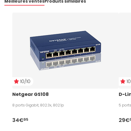
Meilleures ventes
Produits similaires
10/10
10
Netgear GS108
D-Li
8 ports Gigabit, 802.3x, 802.1p
5 ports
34€
29€
95