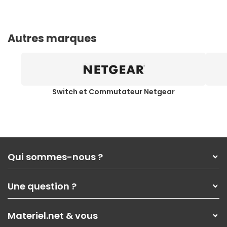
Autres marques
Switch et Commutateur Netgear
Qui sommes-nous ?
Qui sommes-nous ?
Une question ?
Nos services
Les magasins Materiel.net
Rubrique d'aide / FAQ
Nos solutions pour les pros
Materiel.net & vous
Paiement, livraison
Contactez-nous