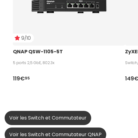
9/10
QNAP QSW-1105-5T
ZyXE
5 ports 2,5 GbE, 802.3x
Switch,
119€
149
95
Voir les Switch et Commutateur
Voir les Switch et Commutateur QNAP