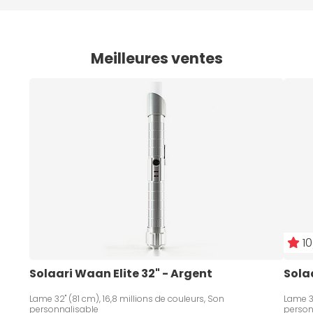
Meilleures ventes
10
Solaari Waan Elite 32" - Argent
Sola
Lame 32" (81 cm), 16,8 millions de couleurs, Son
Lame 36
personnalisable
person