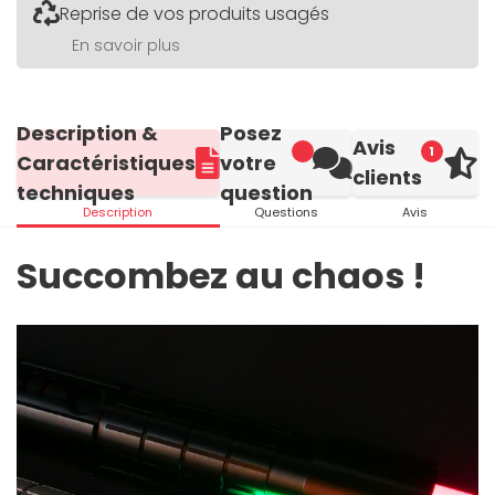
Reprise de vos produits usagés
En savoir plus
Description &
Posez
Avis
1
Caractéristiques
votre
clients
techniques
question
Description
Questions
Avis
Succombez au chaos !