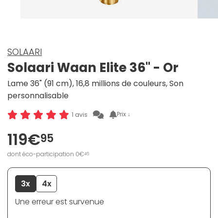
SOLAARI
Solaari Waan Elite 36" - Or
Lame 36" (91 cm), 16,8 millions de couleurs, Son
personnalisable
Prix ↓
1 avis
119€
95
dont éco-participation 0€
46
3x
4x
Une erreur est survenue