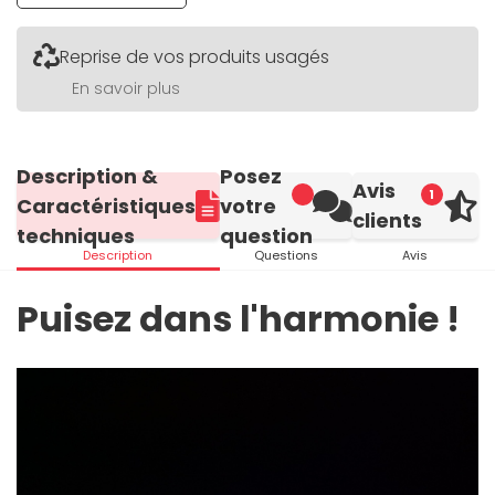
Reprise de vos produits usagés
En savoir plus
Description &
Posez
Avis
1
Caractéristiques
votre
clients
techniques
question
Description
Questions
Avis
Puisez dans l'harmonie !