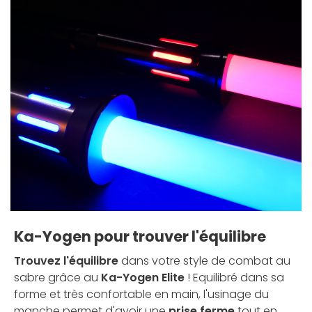
Ka-Yogen pour trouver l'équilibre
Trouvez l'équilibre
dans votre style de combat au
sabre grâce au
Ka-Yogen Elite
! Equilibré dans sa
forme et très confortable en main, l'usinage du
manche permet d'avoir une
prise ferme
tout en