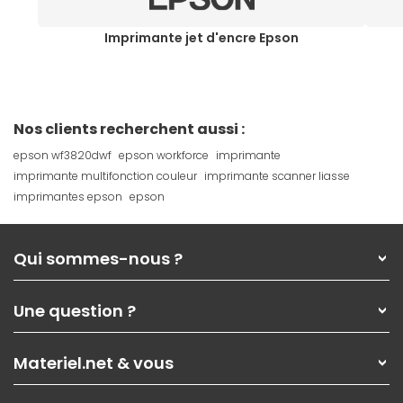
Imprimante jet d'encre Epson
Nos clients recherchent aussi :
epson wf3820dwf
epson workforce
imprimante
imprimante multifonction couleur
imprimante scanner liasse
imprimantes epson
epson
Qui sommes-nous ?
Qui sommes-nous ?
Une question ?
Nos services
Les magasins Materiel.net
Rubrique d'aide / FAQ
Nos solutions pour les pros
Materiel.net & vous
Paiement, livraison
Contactez-nous
Garanties
,
Pack Zen
On répare votre PC portable