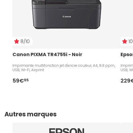
8/10
10
Canon PIXMA TR4755i - Noir
Epso
Imprimante multifonction jet d'encre couleur, A4, 8.8 ppm,
Imprim
USB, Wi-Fi, Airprint
USB, Wi-
59€
229
95
Autres marques