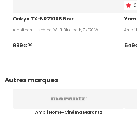
10
Onkyo TX-NR7100B Noir 
Yama
Ampli home-cinéma, Wi-Fi, Bluetooth, 7 x 170 W
Ampli 
999€
549
00
Autres marques
Ampli Home-Cinéma Marantz