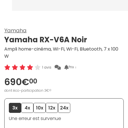
Yamaha
Yamaha RX-V6A Noir
Ampli home-cinéma, Wi-Fi, Wi-Fi, Bluetooth, 7 x 100
W
Prix ↓
1 avis
690€
00
dont éco-participation 3€
10
3x
4x
10x
12x
24x
Une erreur est survenue