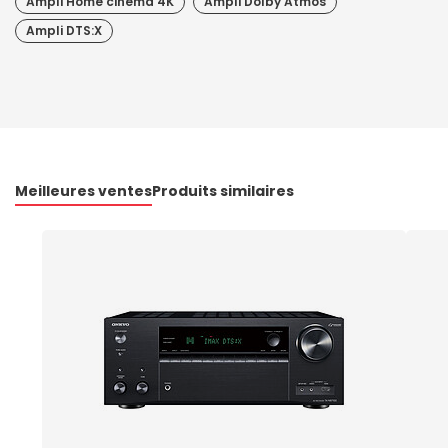
Ampli Home cinéma 4K
Ampli Dolby Atmos
Ampli DTS:X
Meilleures ventes
Produits similaires