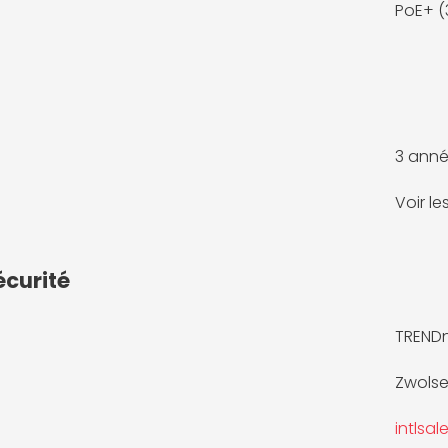
PoE+ 
3 anné
Voir l
écurité
TRENDne
Zwolse
intlsa