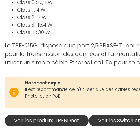
Class 0 : 15,4 W
Class 1 : 4 W
Class 2 : 7 W
Class 3 : 15,4 W
Class 4 : 30 W
Le TPE-215GI dispose d'un port 2,5GBASE-T pour 
pour la transmission des données et l'alimentation
utiliser un simple câble Ethernet cat 5e pour se 
Note technique
Il est recommandé de n'utiliser que des câbles ré
l'installation PoE.
Voir les produits TRENDnet
Voir les Switch