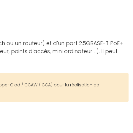
ch ou un routeur) et d'un port 2.5GBASE-T PoE+
, points d'accès, mini ordinateur ...). Il peut
pper Clad / CCAW / CCA) pour la réalisation de