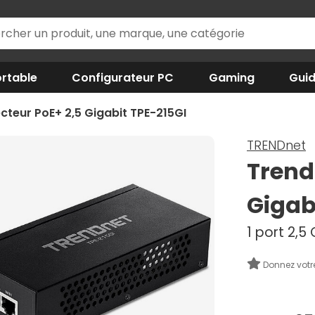
rtable
Configurateur PC
Gaming
Gui
ecteur PoE+ 2,5 Gigabit TPE-215GI
TRENDnet
Trend
Gigab
1 port 2,5
Donnez votr