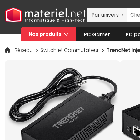
Par univers
Nos produits
PC Gamer
PC po
Réseau
Switch et Commutateur
TrendNet Inj