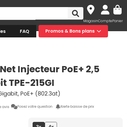
Magasin
Compte
Panier
des
FAQ
Promos & Bons plans
Net Injecteur PoE+ 2,5
it TPE-215GI
 Gigabit, PoE+ (802.3at)
Posez votre question
Alerte baisse de prix
e avis
3x
4x