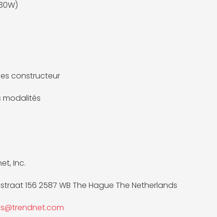
(30W)
es constructeur
es modalités
t, Inc.
straat 156 2587 WB The Hague The Netherlands
les@trendnet.com