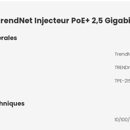
TrendNet Injecteur PoE+ 2,5 Gigabi
érales
TrendN
TREND
TPE-21
chniques
10/100