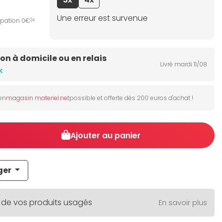
Une erreur est survenue
ipation 0€
24
son à domicile ou en relais
Livré mardi 11/08
k
 en
magasin materiel.net
possible et offerte dès 200 euros d'achat !
Ajouter au panier
ger
 de vos produits usagés
En savoir plus